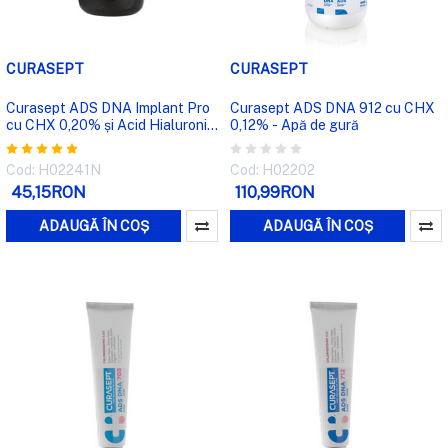
CURASEPT
CURASEPT
Curasept ADS DNA Implant Pro
Curasept ADS DNA 912 cu CHX
cu CHX 0,20% și Acid Hialuronic
0,12% - Apă de gură
- Apă de gură
Cod: H02241N
Cod: H02202
45,15RON
110,99RON
ADAUGĂ ÎN COȘ
ADAUGĂ ÎN COȘ