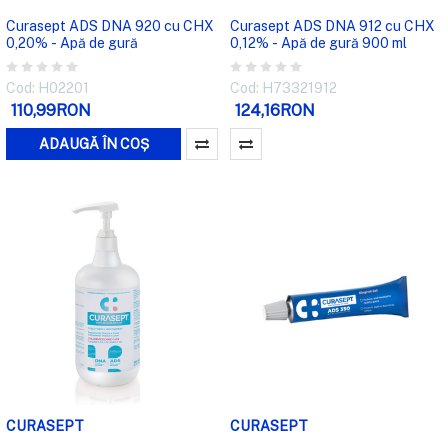
Curasept ADS DNA 920 cu CHX
Curasept ADS DNA 912 cu CHX
0,20% - Apă de gură
0,12% - Apă de gură 900 ml
Cod: H02201
Cod: H73321912
110,99RON
124,16RON
ADAUGĂ ÎN COȘ
CURASEPT
CURASEPT