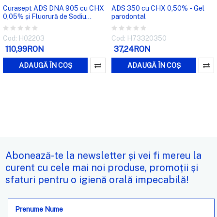
Curasept ADS DNA 905 cu CHX
ADS 350 cu CHX 0,50% - Gel
0,05% și Fluorură de Sodiu
parodontal
0,05% - Apă de gură
Cod: H02203
Cod: H73320350
110,99RON
37,24RON
ADAUGĂ ÎN COȘ
ADAUGĂ ÎN COȘ
Abonează-te la newsletter și vei fi mereu la
curent cu cele mai noi produse, promoții și
sfaturi pentru o igienă orală impecabilă!
Adresa
de