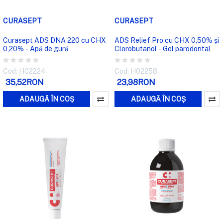
CURASEPT
CURASEPT
Curasept ADS DNA 220 cu CHX
ADS Relief Pro cu CHX 0,50% și
0,20% - Apă de gură
Clorobutanol - Gel parodontal
Cod: H02224
Cod: H02258
35,52RON
23,98RON
ADAUGĂ ÎN COȘ
ADAUGĂ ÎN COȘ