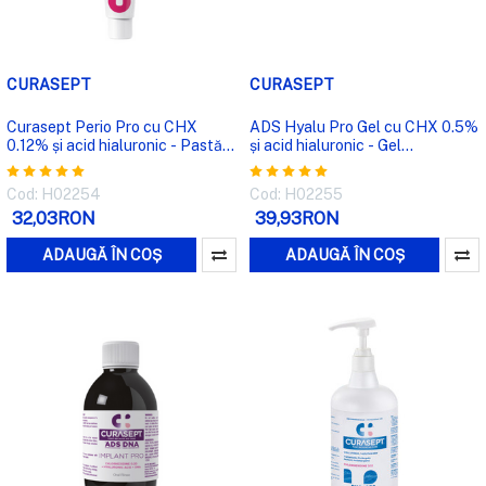
CURASEPT
CURASEPT
Curasept Perio Pro cu CHX
ADS Hyalu Pro Gel cu CHX 0.5%
0.12% și acid hialuronic - Pastă
și acid hialuronic - Gel
de dinți
parodontal
Cod: H02254
Cod: H02255
32,03RON
39,93RON
ADAUGĂ ÎN COȘ
ADAUGĂ ÎN COȘ