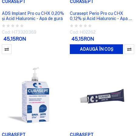
CURASEPT
CURASEPT
ADS Implant Pro cu CHX 0,20%
Curasept Perio Pro cu CHX
și Acid Hialuronic - Apă de gură
0,12% și Acid Hialuronic - Apă de
gură
Cod: H73320369
Cod: H02262
45,15RON
45,15RON
ADAUGĂ ÎN COȘ
CURASEPT
CURASEPT