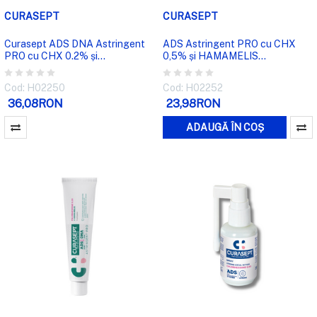
CURASEPT
CURASEPT
Curasept ADS DNA Astringent
ADS Astringent PRO cu CHX
PRO cu CHX 0.2% și
0,5% și HAMAMELIS
HAMAMELIS VIRGINIANA - Apă
VIRGINIANA - Gel parodontal
de gură
Cod: H02250
Cod: H02252
36,08RON
23,98RON
ADAUGĂ ÎN COȘ