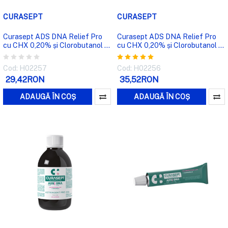
CURASEPT
CURASEPT
Curasept ADS DNA Relief Pro
Curasept ADS DNA Relief Pro
cu CHX 0,20% și Clorobutanol -
cu CHX 0,20% și Clorobutanol -
Pastă de dinți
Apă de gură
Cod: H02257
Cod: H02256
29,42RON
35,52RON
ADAUGĂ ÎN COȘ
ADAUGĂ ÎN COȘ