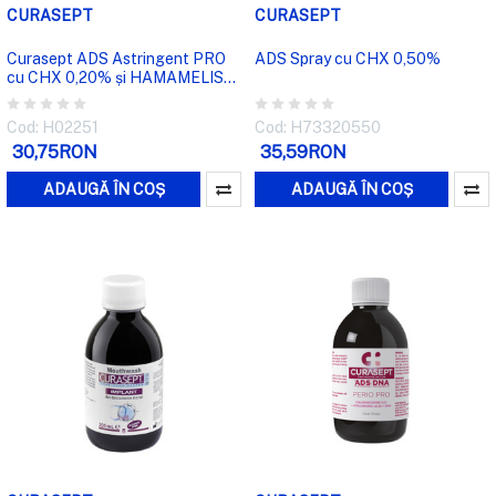
CURASEPT
CURASEPT
Curasept ADS Astringent PRO
ADS Spray cu CHX 0,50%
cu CHX 0,20% și HAMAMELIS
VIRGINIANA - Pastă de dinți
Cod: H02251
Cod: H73320550
30,75RON
35,59RON
ADAUGĂ ÎN COȘ
ADAUGĂ ÎN COȘ