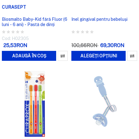
CURASEPT
Biosmalto Baby-Kid fără Fluor (6
Inel gingival pentru bebeluși
luni - 6 ani) - Pastă de dinți
Cod: H02305
25,53RON
100,66RON
69,30RON
ADAUGĂ ÎN COȘ
ALEGEȚI OPȚIUNI