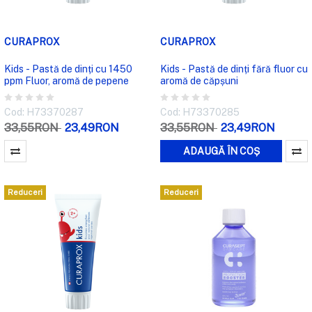
CURAPROX
CURAPROX
Kids - Pastă de dinți cu 1450
Kids - Pastă de dinți fără fluor cu
ppm Fluor, aromă de pepene
aromă de căpșuni
Cod: H73370287
Cod: H73370285
33,55RON
23,49RON
33,55RON
23,49RON
ADAUGĂ ÎN COȘ
Reduceri
Reduceri