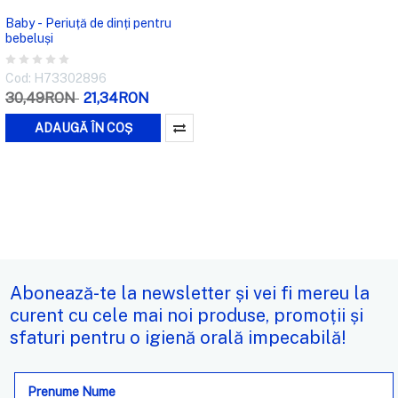
Baby - Periuță de dinți pentru
bebeluși
Cod: H73302896
30,49RON
21,34RON
ADAUGĂ ÎN COȘ
Abonează-te la newsletter și vei fi mereu la
curent cu cele mai noi produse, promoții și
sfaturi pentru o igienă orală impecabilă!
Adresa
de