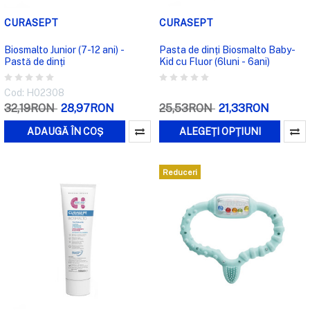
CURASEPT
CURASEPT
Biosmalto Junior (7-12 ani) -
Pasta de dinți Biosmalto Baby-
Pastă de dinți
Kid cu Fluor (6luni - 6ani)
Cod: H02308
32,19RON
28,97RON
25,53RON
21,33RON
ADAUGĂ ÎN COȘ
ALEGEȚI OPȚIUNI
Reduceri