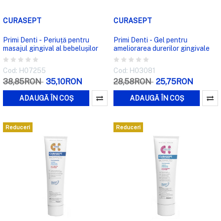
CURASEPT
CURASEPT
Primi Denti - Periuță pentru
Primi Denti - Gel pentru
masajul gingival al bebelușilor
ameliorarea durerilor gingivale
Cod: H07255
Cod: H03081
38,85RON
35,10RON
28,58RON
25,75RON
ADAUGĂ ÎN COȘ
ADAUGĂ ÎN COȘ
Reduceri
Reduceri