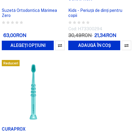
Suzetă Ortodontică Mărimea
Kids - Periuță de dinți pentru
Zero
copii
Cod: H73300294
63,00RON
30,49RON
21,34RON
ALEGEȚI OPȚIUNI
ADAUGĂ ÎN COȘ
Reduceri
CURAPROX