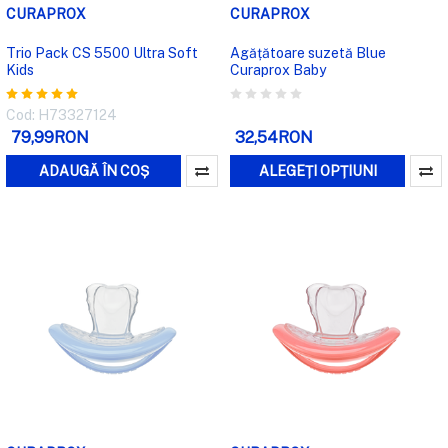
CURAPROX
CURAPROX
Trio Pack CS 5500 Ultra Soft
Agățătoare suzetă Blue
Kids
Curaprox Baby
Cod: H73327124
79,99RON
32,54RON
ADAUGĂ ÎN COȘ
ALEGEȚI OPȚIUNI