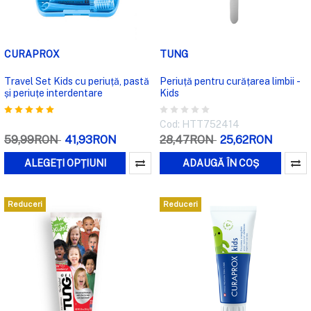
CURAPROX
TUNG
Travel Set Kids cu periuță, pastă
Periuță pentru curățarea limbii -
și periuțe interdentare
Kids
Cod: HTT752414
59,99RON
41,93RON
28,47RON
25,62RON
ALEGEȚI OPȚIUNI
ADAUGĂ ÎN COȘ
Reduceri
Reduceri