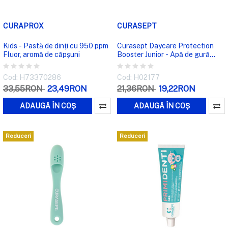
CURAPROX
CURASEPT
Kids - Pastă de dinți cu 950 ppm
Curasept Daycare Protection
Fluor, aromă de căpșuni
Booster Junior - Apă de gură
pentru copii
Cod: H73370286
Cod: H02177
33,55RON
23,49RON
21,36RON
19,22RON
ADAUGĂ ÎN COȘ
ADAUGĂ ÎN COȘ
Reduceri
Reduceri