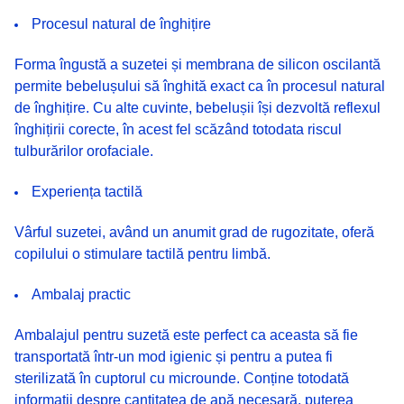
Procesul natural de înghițire
Forma îngustă a suzetei și membrana de silicon oscilantă
permite bebelușului să înghită exact ca în procesul natural
de înghițire. Cu alte cuvinte, bebelușii își dezvoltă reflexul
înghițirii corecte, în acest fel scăzând totodata riscul
tulburărilor orofaciale.
Experiența tactilă
Vârful suzetei, având un anumit grad de rugozitate, oferă
copilului o stimulare tactilă pentru limbă.
Ambalaj practic
Ambalajul pentru suzetă este perfect ca aceasta să fie
transportată într-un mod igienic și pentru a putea fi
sterilizată în cuptorul cu microunde. Conține totodată
informații despre cantitatea de apă necesară, puterea