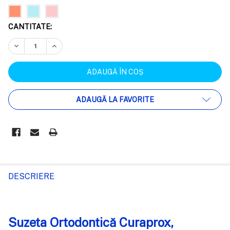
CANTITATE:
REDUCEȚI CANTITATEA:
CREȘTEȚI CANTITATEA:
ADAUGĂ LA FAVORITE
FRECVENT
CUMPARATE
DESCRIERE
IMPREUNA:
Suzeta Ortodontică Curaprox,
SELECTEAZĂ
TOT