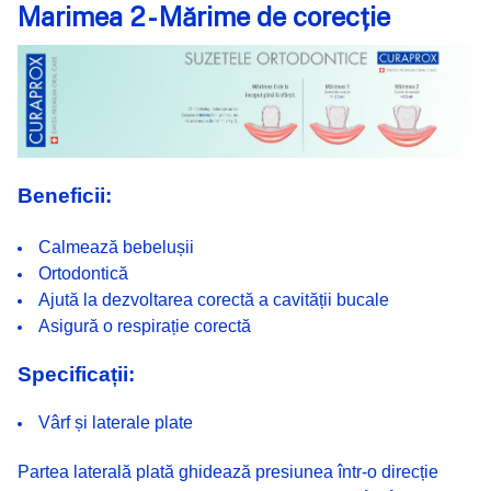
Marimea 2 - Mărime de corecție
ADAUGĂ
%STR%
ÎN COȘ
Beneficii:
Calmează bebelușii
Ortodontică
Ajută la dezvoltarea corectă a cavității bucale
Asigură o respirație corectă
Specificații:
Vârf și laterale plate
Partea laterală plată ghidează presiunea într-o direcție