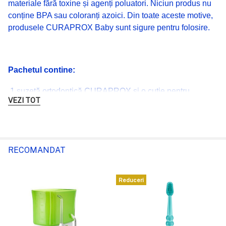
materiale fără toxine și agenți poluatori. Niciun produs nu
conține BPA sau coloranți azoici. Din toate aceste motive,
produsele CURAPROX Baby sunt sigure pentru folosire.
Pachetul contine:
1 suzetă ortodontică CURAPROX și o cutie pentru
VEZI TOT
transport și sterilizare.
RECOMANDAT
MAI MULTE INFORMAȚII DESPRE SUZETE
Reduceri
Suzetele: sunt acestea bune sau rele pentru