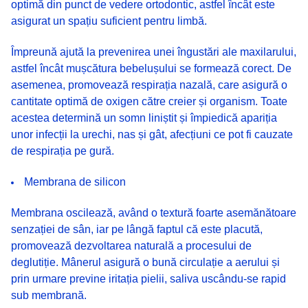
optimă din punct de vedere ortodontic, astfel încât este
asigurat un spațiu suficient pentru limbă.
Împreună ajută la prevenirea unei îngustări ale maxilarului,
astfel încât mușcătura bebelușului se formează corect. De
asemenea, promovează respirația nazală, care asigură o
cantitate optimă de oxigen către creier și organism. Toate
acestea determină un somn liniștit și împiedică apariția
unor infecții la urechi, nas și gât, afecțiuni ce pot fi cauzate
de respirația pe gură.
Membrana de silicon
Membrana oscilează, având o textură foarte asemănătoare
senzației de sân, iar pe lângă faptul că este placută,
promovează dezvoltarea naturală a procesului de
deglutiție. Mânerul asigură o bună circulație a aerului și
prin urmare previne iritația pielii, saliva uscându-se rapid
sub membrană.