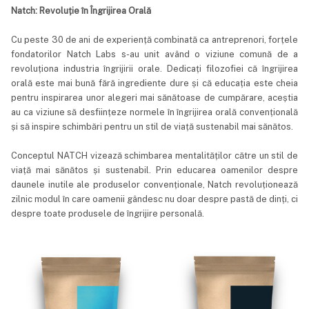
Natch: Revoluție în Îngrijirea Orală
Cu peste 30 de ani de experiență combinată ca antreprenori, forțele
fondatorilor Natch Labs s-au unit având o viziune comună de a
revoluționa industria îngrijirii orale. Dedicați filozofiei că îngrijirea
orală este mai bună fără ingrediente dure și că educația este cheia
pentru inspirarea unor alegeri mai sănătoase de cumpărare, aceștia
au ca viziune să desființeze normele în îngrijirea orală convențională
și să inspire schimbări pentru un stil de viață sustenabil mai sănătos.
Conceptul NATCH vizează schimbarea mentalităților către un stil de
viață mai sănătos și sustenabil. Prin educarea oamenilor despre
daunele inutile ale produselor convenționale, Natch revoluționează
zilnic modul în care oamenii gândesc nu doar despre pastă de dinți, ci
despre toate produsele de îngrijire personală.