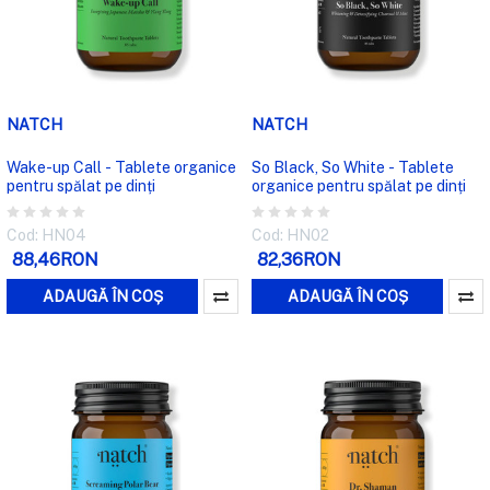
NATCH
NATCH
Wake-up Call - Tablete organice
So Black, So White - Tablete
pentru spălat pe dinți
organice pentru spălat pe dinți
Cod: HN04
Cod: HN02
88,46RON
82,36RON
ADAUGĂ ÎN COȘ
ADAUGĂ ÎN COȘ