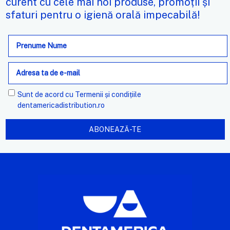
curent cu cele mai noi produse, promoții și
sfaturi pentru o igienă orală impecabilă!
Adresa
de
e-
mail
Sunt de acord cu
Termenii și condițiile
dentamericadistribution.ro