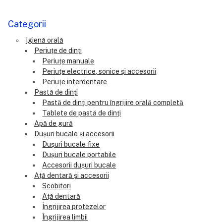
Categorii
Igienă orală
Periuțe de dinți
Periuțe manuale
Periuțe electrice, sonice și accesorii
Periuțe interdentare
Pastă de dinți
Pastă de dinți pentru îngrijire orală completă
Tablete de pastă de dinți
Apă de gură
Dușuri bucale și accesorii
Dușuri bucale fixe
Dușuri bucale portabile
Accesorii dușuri bucale
Ață dentară și accesorii
Scobitori
Ață dentară
Îngrijirea protezelor
Îngrijirea limbii