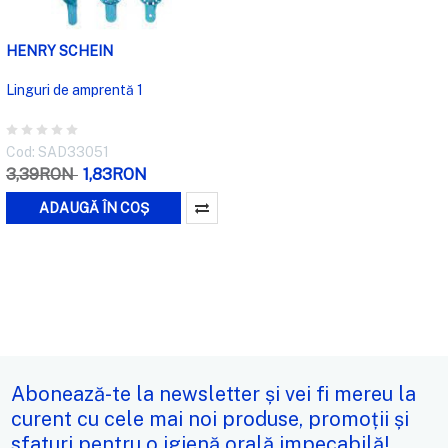
HENRY SCHEIN
Linguri de amprentă 1
Cod: SAD33051
3,39RON
1,83RON
ADAUGĂ ÎN COȘ
Abonează-te la newsletter și vei fi mereu la
curent cu cele mai noi produse, promoții și
sfaturi pentru o igienă orală impecabilă!