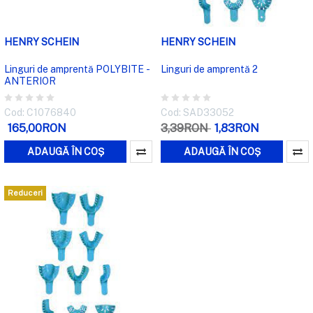
HENRY SCHEIN
HENRY SCHEIN
Linguri de amprentă POLYBITE -
Linguri de amprentă 2
ANTERIOR
Cod: C1076840
Cod: SAD33052
165,00RON
3,39RON
1,83RON
ADAUGĂ ÎN COȘ
ADAUGĂ ÎN COȘ
Reduceri