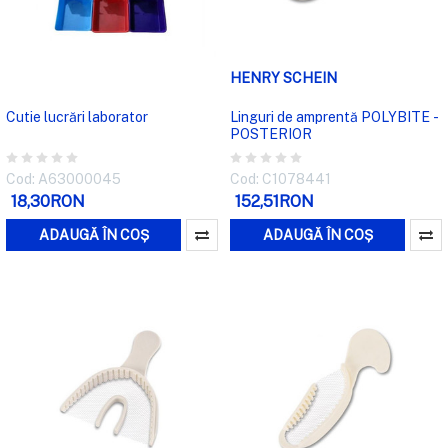
HENRY SCHEIN
Cutie lucrări laborator
Linguri de amprentă POLYBITE -
POSTERIOR
Cod: A63000045
Cod: C1078441
18,30RON
152,51RON
ADAUGĂ ÎN COȘ
ADAUGĂ ÎN COȘ