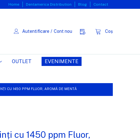
Home
Dentamerica Distribution
Blog
Contact
Autentificare
/
Cont nou
Coș
OUTLET
EVENIMENTE
DINȚI CU 1450 PPM FLUOR, AROMĂ DE MENTĂ
dinți cu 1450 ppm Fluor,