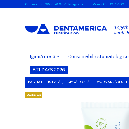
Comenzi: 0769 059 907 | Program: Luni-Vineri 08:30 - 17:00
Igienă orală
Consumabile stomatologice
BTI DAYS 2026
PAGINA PRINCIPALĂ
IGIENĂ ORALĂ
RECOMANDĂRI UTILI
Reduceri
FRECVENT
CUMPARATE
IMPREUNA:
SELECTEAZĂ
TOT