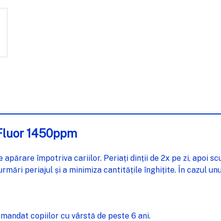
 Fluor 1450ppm
ărare împotriva cariilor. Periați dinții de 2x pe zi, apoi scuip
ri periajul și a minimiza cantitățile înghițite. În cazul unu
mandat copiilor cu vârstă de peste 6 ani.