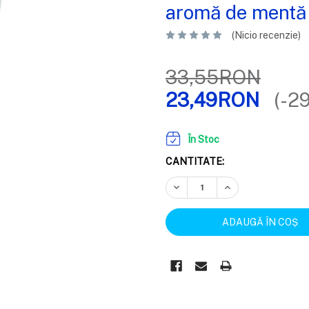
aromă de mentă
(Nicio recenzie)
33,55RON
23,49RON
(-2
În Stoc
CANTITATE:
REDUCEȚI CANTITATEA:
CREȘTEȚI CANTIT