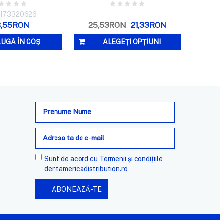
 H73320626
3,55RON
25,53RON
21,33RON
UGĂ ÎN COȘ
ALEGEȚI OPȚIUNI
Adresa
de
e-
mail
Sunt de acord cu
Termenii și condițiile
dentamericadistribution.ro