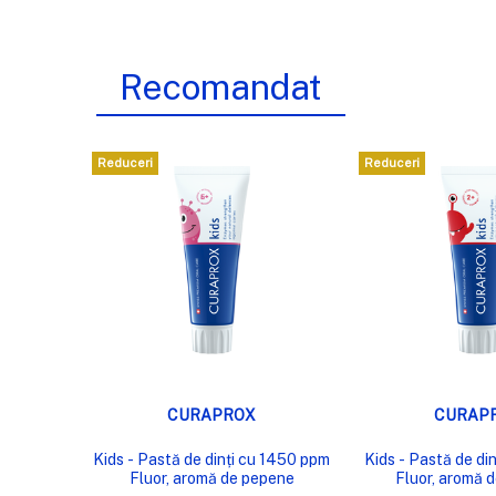
Recomandat
Reduceri
Reduceri
VIZUALIZARE RAPIDĂ
VIZUALIZA
CURAPROX
CURAP
Kids - Pastă de dinți cu 1450 ppm
Kids - Pastă de di
Fluor, aromă de pepene
Fluor, aromă 