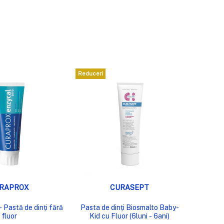
Reduceri
LIZARE RAPIDĂ
VIZUALIZARE RAPIDĂ
RAPROX
CURASEPT
 Pastă de dinți fără
Pasta de dinți Biosmalto Baby-
fluor
Kid cu Fluor (6luni - 6ani)