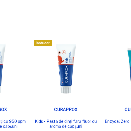
Reduceri
RE RAPIDĂ
VIZUALIZARE RAPIDĂ
VIZUA
ROX
CURAPROX
CU
nți cu 950 ppm
Kids - Pastă de dinți fără fluor cu
Enzycal Zero -
de căpșuni
aromă de căpșuni