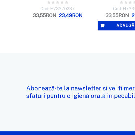
Cod: H73370287
Cod: H73
33,55RON
23,49RON
33,55RON
2
ADAUGĂ 
Abonează-te la newsletter și vei fi mer
sfaturi pentru o igienă orală impecabil