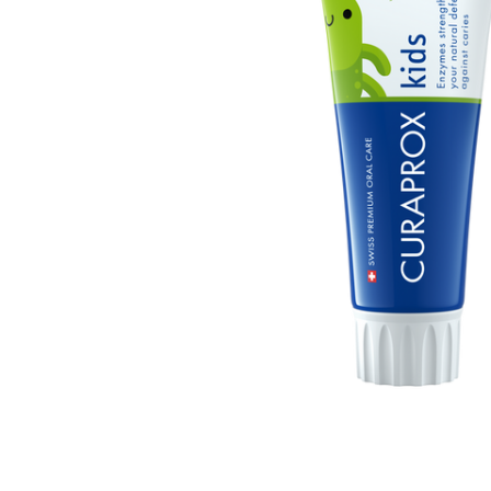
ADAUGĂ
%STR%
ÎN COȘ