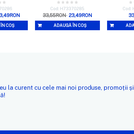
370286
Cod: H73370285
Cod:
3,49RON
33,55RON
23,49RON
3
ÎN COȘ
ADAUGĂ ÎN COȘ
ADA
eu la curent cu cele mai noi produse, promoții și
ă!