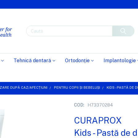
Caută
Tehnică dentară
Ortodonție
Implantologie
ZARE DUPĂ CAZ/AFECȚIUNI
PENTRU COPII ȘI BEBELUȘI
KIDS - PASTĂ DE 
COD:
H73370284
CURAPROX
Kids - Pastă de 