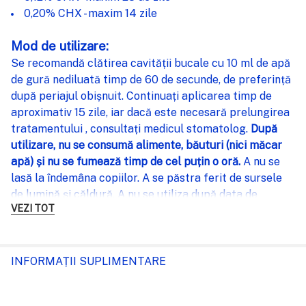
0,20% CHX - maxim 14 zile
Mod de utilizare:
Se recomandă clătirea cavității bucale cu 10 ml de apă
de gură nediluată timp de 60 de secunde, de preferință
după periajul obișnuit. Continuați aplicarea timp de
aproximativ 15 zile, iar dacă este necesară prelungirea
tratamentului , consultați medicul stomatolog.
După
utilizare, nu se consumă alimente, băuturi (nici măcar
apă) și nu se fumează timp de cel puțin o oră.
A nu se
lasă la îndemâna copiilor. A se păstra ferit de sursele
de lumină și căldură. A nu se utiliza după data de
VEZI TOT
expirare indicată pe ambalaj sau dacă ambalajul nu
este intact.
Atenție!
INFORMAȚII SUPLIMENTARE
SLS (lauril sulfat de sodiu), un detergent prezent în
majoritatea pastelor de dinți convenționale, poate