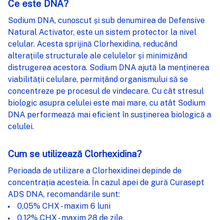
Ce este DNA?
Sodium DNA, cunoscut și sub denumirea de Defensive
Natural Activator, este un sistem protector la nivel
celular. Acesta sprijină Clorhexidina, reducând
alterațiile structurale ale celulelor și minimizând
distrugerea acestora. Sodium DNA ajută la menținerea
viabilității celulare, permițând organismului să se
concentreze pe procesul de vindecare. Cu cât stresul
biologic asupra celulei este mai mare, cu atât Sodium
DNA performează mai eficient în susținerea biologică a
celulei.
Cum se utilizează Clorhexidina?
Perioada de utilizare a Clorhexidinei depinde de
concentrația acesteia. În cazul apei de gură Curasept
ADS DNA, recomandările sunt:
0,05% CHX - maxim 6 luni
0,12% CHX - maxim 28 de zile