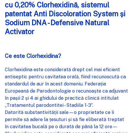
cu 0,20% Clorhexidină, sistemul
patentat Anti Discoloration System și
ADAUGĂ
%STR%
Sodium DNA - Defensive Natural
ÎN COȘ
Activator
Ce este Clorhexidina?
Clorhexidina este considerată drept cel mai eficient
antiseptic pentru cavitatea orală, fiind recunoscută ca
standardul de aur în acest domeniu. Federația
Europeană de Parodontologie o recunoaște ca adjuvant
în pașii 2 și 4 ai ghidului de practică clinică intitulat
„Tratamentul parodontitei - Stadiile 1-3”.
Datorită substantivității sale—o proprietate ce îi
permite să adere la țesuturi și să fie eliberată treptat
în cavitatea bucală pe o durată de până la 12 ore—