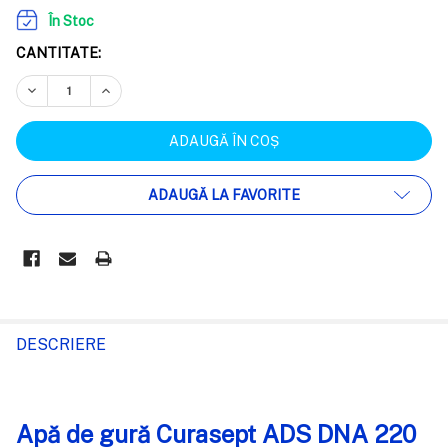
În Stoc
CANTITATE:
REDUCEȚI CANTITATEA:
CREȘTEȚI CANTITATEA:
ADAUGĂ LA FAVORITE
FRECVENT
CUMPARATE
DESCRIERE
IMPREUNA:
Apă de gură Curasept ADS DNA 220
SELECTEAZĂ
TOT