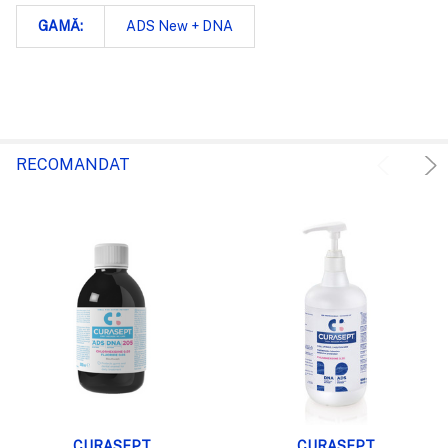
inhiba efectul antiseptic al Clorhexidinei. Pentru a
GAMĂ:
ADS New + DNA
maximiza eficiența Clorhexidinei, se recomandă
utilizarea unei paste de dinți fără SLS, cum ar fi
Curasept ADS DNA 712
și
Curasept ADS DNA 705
.
Ingrediente:
Apă, xilitol, ulei de ricin hidrogenat PEG-40, propilen
RECOMANDAT
glicol, copolimer VP/VA, citrat de sodiu, DNA sodic,
digluconat de clorhexidină, acid ascorbic, metabisulfit
de sodiu, poloxamer 407, benzoat de sodiu, aromă, C.I:.
42090.
Pachetul conține:
1 Flacon de 200 ml.
CURASEPT
CURASEPT