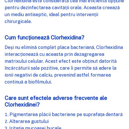
Clorhexidina este considerată cea mai eficientă opțiune
pentru dezinfectarea cavității orale. Aceasta creează
un mediu antiseptic, ideal pentru intervenții
chirurgicale.
Cum funcționează Clorhexidina?
Deși nu elimină complet placa bacteriană, Clorhexidina
interacționează cu aceasta prin dezagregarea
matrixului celular. Acest efect este obținut datorită
încărcăturii sale pozitive, care îi permite să adere la
ionii negativi de calciu, prevenind astfel formarea
continuă a biofilmului.
Care sunt efectele adverse frecvente ale
Clorhexidinei?
Pigmentarea plăcii bacteriene pe suprafața dentară
Alterarea gustului
Iritația mucoasei bucale