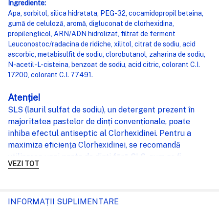
Ingrediente:
Apa, sorbitol, silica hidratata, PEG-32, cocamidopropil betaina,
gumă de celuloză, aromă, digluconat de clorhexidina,
propilenglicol, ARN/ADN hidrolizat, filtrat de ferment
Leuconostoc/radacina de ridiche, xilitol, citrat de sodiu, acid
ascorbic, metabisulfit de sodiu, clorobutanol, zaharina de sodiu,
N-acetil-L-cisteina, benzoat de sodiu, acid citric, colorant C.I.
17200, colorant C.I. 77491.
Atenție!
SLS (lauril sulfat de sodiu), un detergent prezent în
majoritatea pastelor de dinți convenționale, poate
inhiba efectul antiseptic al Clorhexidinei. Pentru a
maximiza eficiența Clorhexidinei, se recomandă
utilizarea unei paste de dinți fără SLS, cum ar fi
VEZI TOT
Curasept ADS Relief Pro
atunci când urmați un
protocol cu Apa de gură cu Clorhexidină.
INFORMAȚII SUPLIMENTARE
Pachetul
conține:
1 Flacon de 75 ml.