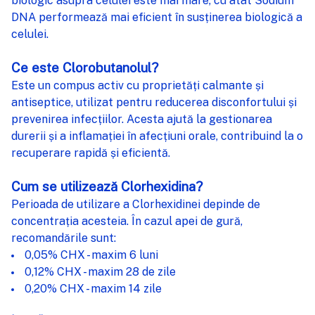
biologic asupra celulei este mai mare, cu atât Sodium
DNA performează mai eficient în susținerea biologică a
celulei.
Ce este Clorobutanolul?
Este un compus activ cu proprietăți calmante și
antiseptice, utilizat pentru reducerea disconfortului și
prevenirea infecțiilor. Acesta ajută la gestionarea
durerii și a inflamației în afecțiuni orale, contribuind la o
recuperare rapidă și eficientă.
Cum se utilizează Clorhexidina?
Perioada de utilizare a Clorhexidinei depinde de
concentrația acesteia. În cazul apei de gură,
recomandările sunt:
0,05% CHX - maxim 6 luni
0,12% CHX - maxim 28 de zile
0,20% CHX - maxim 14 zile