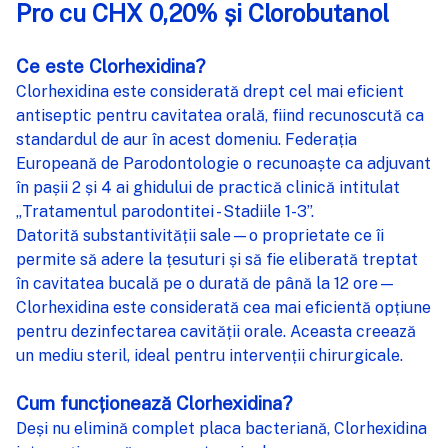
SELECTEAZĂ
Pro cu CHX 0,20% și Clorobutanol
TOT
Ce este Clorhexidina?
ADAUGĂ
%STR%
Clorhexidina este considerată drept cel mai eficient
ÎN COȘ
antiseptic pentru cavitatea orală, fiind recunoscută ca
standardul de aur în acest domeniu. Federația
Europeană de Parodontologie o recunoaște ca adjuvant
în pașii 2 și 4 ai ghidului de practică clinică intitulat
„Tratamentul parodontitei - Stadiile 1-3”.
Datorită substantivității sale—o proprietate ce îi
permite să adere la țesuturi și să fie eliberată treptat
în cavitatea bucală pe o durată de până la 12 ore—
Clorhexidina este considerată cea mai eficientă opțiune
pentru dezinfectarea cavității orale. Aceasta creează
un mediu steril, ideal pentru intervenții chirurgicale.
Cum funcționează Clorhexidina?
Deși nu elimină complet placa bacteriană, Clorhexidina