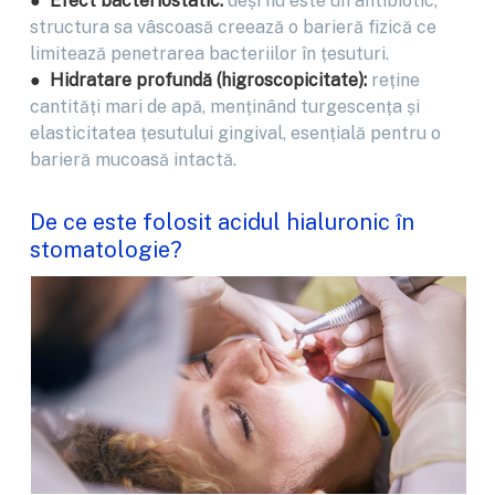
● Efect bacteriostatic:
deși nu este un antibiotic,
structura sa vâscoasă creează o barieră fizică ce
limitează penetrarea bacteriilor în țesuturi.
● Hidratare profundă (higroscopicitate):
reține
cantități mari de apă, menținând turgescența și
elasticitatea țesutului gingival, esențială pentru o
barieră mucoasă intactă.
De ce este folosit acidul hialuronic în
stomatologie?