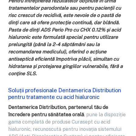
Pentru întreținerea rezultatelor obținute în urma
tratamentelor parodontale sau pentru pacienții cu
risc crescut de recidivă, este nevoie de o pastă de
dinți care să ofere protecție continuă, dar blândă.
Pasta de dinți ADS Perio Pro cu CHX 0.12% și acid
hialuronic este formulată special pentru utilizare
prelungită (până la 2-4 săptămâni sau la
recomandarea medicului), oferind o acțiune
antiseptică eficientă împotriva plăcii, simultan cu
hidratarea și protejarea gingiilor vulnerabile, fără a
conține SLS.
Soluții profesionale Dentamerica Distribution
pentru tratamente cu acid hialuronic
Dentamerica Distribution, partenerul tău de
încredere pentru sănătatea orală
, pune la dispoziție
gama completă de produse Curasept cu acid
hialuronic, recunoscută pentru inovația sistemului