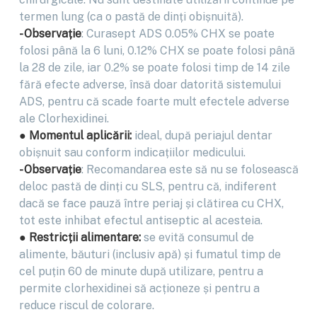
termen lung (ca o pastă de dinți obișnuită).
- Observație
: Curasept ADS 0.05% CHX se poate
folosi până la 6 luni, 0.12% CHX se poate folosi până
la 28 de zile, iar 0.2% se poate folosi timp de 14 zile
fără efecte adverse, însă doar datorită sistemului
ADS, pentru că scade foarte mult efectele adverse
ale Clorhexidinei.
● Momentul aplicării:
ideal, după periajul dentar
obișnuit sau conform indicațiilor medicului.
- Observație
: Recomandarea este să nu se folosească
deloc pastă de dinți cu SLS, pentru că, indiferent
dacă se face pauză între periaj și clătirea cu CHX,
tot este inhibat efectul antiseptic al acesteia.
● Restricții alimentare:
se evită consumul de
alimente, băuturi (inclusiv apă) și fumatul timp de
cel puțin 60 de minute după utilizare, pentru a
permite clorhexidinei să acționeze și pentru a
reduce riscul de colorare.