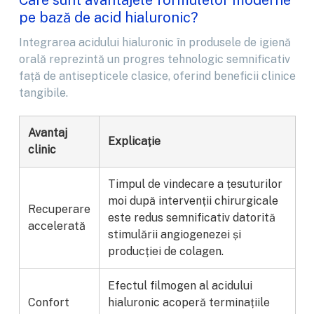
Care sunt avantajele formulelor moderne
pe bază de acid hialuronic?
Integrarea acidului hialuronic în produsele de igienă
orală reprezintă un progres tehnologic semnificativ
față de antisepticele clasice, oferind beneficii clinice
tangibile.
Avantaj
Explicație
clinic
Timpul de vindecare a țesuturilor
moi după intervenții chirurgicale
Recuperare
este redus semnificativ datorită
accelerată
stimulării angiogenezei și
producției de colagen.
Efectul filmogen al acidului
Confort
hialuronic acoperă terminațiile