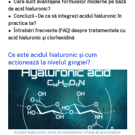
● Care sunt avantajele formulelor moderne pe bază
de acid hialuronic?
● Concluzii – De ce să integrezi acidul hialuronic în
practica ta?
● Întrebări frecvente (FAQ) despre tratamentele cu
acid hialuronic și clorhexidină
Ce este acidul hialuronic și cum
acționează la nivelul gingiei?
Acidul hialuronic este un modulator-cheie al proceselor