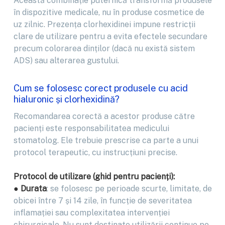
Această combinație puternică transformă produsele
în dispozitive medicale, nu în produse cosmetice de
uz zilnic. Prezența clorhexidinei impune restricții
clare de utilizare pentru a evita efectele secundare
precum colorarea dinților (dacă nu există sistem
ADS) sau alterarea gustului.
Cum se folosesc corect produsele cu acid
hialuronic și clorhexidină?
Recomandarea corectă a acestor produse către
pacienți este responsabilitatea medicului
stomatolog. Ele trebuie prescrise ca parte a unui
protocol terapeutic, cu instrucțiuni precise.
Protocol de utilizare (ghid pentru pacienți):
● Durata
: se folosesc pe perioade scurte, limitate, de
obicei între 7 și 14 zile, în funcție de severitatea
inflamației sau complexitatea intervenției
chirurgicale. Nu sunt destinate utilizării continue pe