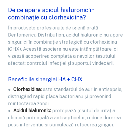
De ce apare acidul hialuronic în
combinație cu clorhexidina?
În produsele profesionale de igienă orală
Dentamerica Distribution, acidul hialuronic nu apare
singur, ci în combinație strategică cu clorhexidina
(CHX). Această asociere nu este întâmplătoare, ci
vizează acoperirea completă a nevoilor țesutului
afectat: controlul infecției și suportul vindecării.
Beneficiile sinergiei HA + CHX
●
Clorhexidina:
este standardul de aur în antisepsie,
distrugând rapid placa bacteriană și prevenind
reinfectarea zonei.
●
Acidul hialuronic:
protejează țesutul de iritația
chimică potențială a antisepticelor, reduce durerea
post-intervenție și stimulează refacerea gingiei.