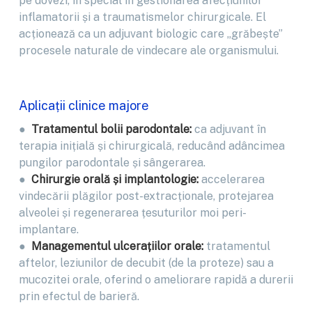
pe dovezi, în special în gestionarea afecțiunilor
inflamatorii și a traumatismelor chirurgicale. El
acționează ca un adjuvant biologic care „grăbește”
procesele naturale de vindecare ale organismului.
Aplicații clinice majore
●
Tratamentul bolii parodontale:
ca adjuvant în
terapia inițială și chirurgicală, reducând adâncimea
pungilor parodontale și sângerarea.
●
Chirurgie orală și implantologie:
accelerarea
vindecării plăgilor post-extracționale, protejarea
alveolei și regenerarea țesuturilor moi peri-
implantare.
●
Managementul ulcerațiilor orale:
tratamentul
aftelor, leziunilor de decubit (de la proteze) sau a
mucozitei orale, oferind o ameliorare rapidă a durerii
prin efectul de barieră.