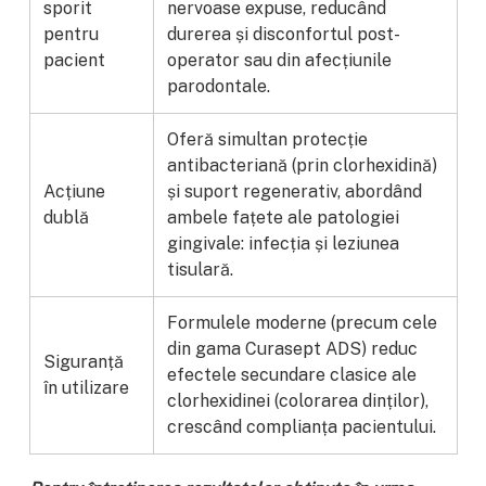
sporit
nervoase expuse, reducând
pentru
durerea și disconfortul post-
pacient
operator sau din afecțiunile
parodontale.
Oferă simultan protecție
antibacteriană (prin clorhexidină)
Acțiune
și suport regenerativ, abordând
dublă
ambele fațete ale patologiei
gingivale: infecția și leziunea
tisulară.
Formulele moderne (precum cele
din gama Curasept ADS) reduc
Siguranță
efectele secundare clasice ale
în utilizare
clorhexidinei (colorarea dinților),
crescând complianța pacientului.