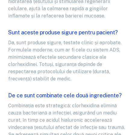
hidratarea țesutului și stimularea regenerării
celulare, ajută la calmarea rapidă a gingiilor
inflamate și la refacerea barierei mucoase.
Sunt aceste produse sigure pentru pacient?
Da, sunt produse sigure, testate clinic și aprobate.
Formulele moderne, cum ar fi cele cu sistem ADS,
minimizează efectele secundare clasice ale
clorhexidinei. Totuși, siguranța depinde de
respectarea protocolului de utilizare (durată,
frecvență) stabilit de medic.
De ce sunt combinate cele două ingrediente?
Combinația este strategică: clorhexidina elimină
cauza bacteriană a infecției, asigurând un mediu
curat, în timp ce acidul hialuronic accelerează
vindecarea țesutului afectat de infecție sau traumă.
Se adresează simultan celor două nevoi critice ale