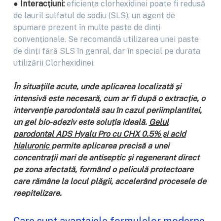
● Interacțiuni:
eficiența clorhexidinei poate fi redusă
de lauril sulfatul de sodiu (SLS), un agent de
spumare prezent în multe paste de dinți
convenționale. Se recomandă utilizarea unei paste
de dinți fără SLS în genral, dar în special pe durata
utilizării Clorhexidinei.
În situațiile acute, unde aplicarea localizată și
intensivă este necesară, cum ar fi după o extracție, o
intervenție parodontală sau în cazul periimplantitei,
un gel bio-adeziv este soluția ideală.
Gelul
parodontal ADS Hyalu Pro cu CHX 0.5% și acid
hialuronic
permite aplicarea precisă a unei
concentrații mari de antiseptic și regenerant direct
pe zona afectată, formând o peliculă protectoare
care rămâne la locul plăgii, accelerând procesele de
reepitelizare.