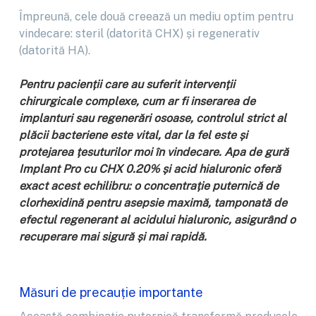
Împreună, cele două creează un mediu optim pentru
vindecare: steril (datorită CHX) și regenerativ
(datorită HA).
Pentru pacienții care au suferit intervenții
chirurgicale complexe, cum ar fi inserarea de
implanturi sau regenerări osoase, controlul strict al
plăcii bacteriene este vital, dar la fel este și
protejarea țesuturilor moi în vindecare. Apa de gură
Implant Pro cu CHX 0.20% și acid hialuronic oferă
exact acest echilibru: o concentrație puternică de
clorhexidină pentru asepsie maximă, tamponată de
efectul regenerant al acidului hialuronic, asigurând o
recuperare mai sigură și mai rapidă.
Măsuri de precauție importante