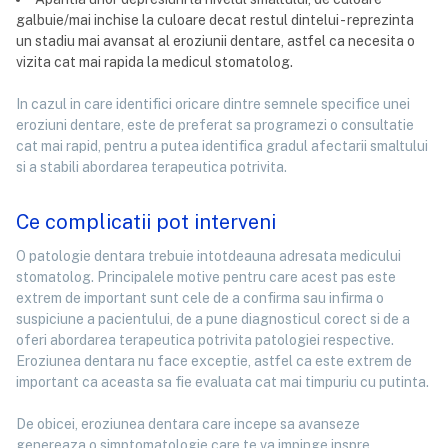
galbuie/mai inchise la culoare decat restul dintelui - reprezinta
un stadiu mai avansat al eroziunii dentare, astfel ca necesita o
vizita cat mai rapida la medicul stomatolog.
In cazul in care identifici oricare dintre semnele specifice unei
eroziuni dentare, este de preferat sa programezi o consultatie
cat mai rapid, pentru a putea identifica gradul afectarii smaltului
si a stabili abordarea terapeutica potrivita.
Ce complicatii pot interveni
O patologie dentara trebuie intotdeauna adresata medicului
stomatolog. Principalele motive pentru care acest pas este
extrem de important sunt cele de a confirma sau infirma o
suspiciune a pacientului, de a pune diagnosticul corect si de a
oferi abordarea terapeutica potrivita patologiei respective.
Eroziunea dentara nu face exceptie, astfel ca este extrem de
important ca aceasta sa fie evaluata cat mai timpuriu cu putinta.
De obicei, eroziunea dentara care incepe sa avanseze
genereaza o simptomatologie care te va impinge inspre