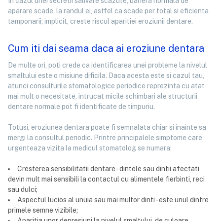
In cazul unei secretii salivare scazute, bariera normala de
aparare scade, la randul ei, astfel ca scade per total si eficienta
tamponarii; implicit, creste riscul aparitiei eroziunii dentare.
Cum iti dai seama daca ai eroziune dentara
De multe ori, poti crede ca identificarea unei probleme la nivelul
smaltului este o misiune dificila. Daca acesta este si cazul tau,
atunci consulturile stomatologice periodice reprezinta cu atat
mai mult o necesitate, intrucat micile schimbari ale structurii
dentare normale pot fi identificate de timpuriu.
Totusi, eroziunea dentara poate fi semnalata chiar si inainte sa
mergi la consultul periodic. Printre principalele simptome care
urgenteaza vizita la medicul stomatolog se numara:
Cresterea sensibilitatii dentare - dintele sau dintii afectati
devin mult mai sensibili la contactul cu alimentele fierbinti, reci
sau dulci;
Aspectul lucios al unuia sau mai multor dinti - este unul dintre
primele semne vizibile;
Aparitia unor depresiuni la nivelul smaltului, de culoare