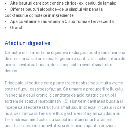
Alte bauturi care pot contine citrice - ex: ceaiul de lamaie;
Diferite bauturi alcoolice - de la simplul vin pana la
cocktailurile complexe in ingrediente;
Apa cu vitamine sau vitamina C sub forma efervescenta;
Otetul.
Afectiuni digestive
De multe ori, o afectiune digestiva nediagnosticata sau chiar una
de care stii ca suferi iti poate genera o cantitate suplimentara de
acid in cavitatea bucala, deci si implicit la nivelul smaltului
dintilor.
Principala afectiune care poate trece neobservata multa vreme
este refluxul gastroesofagian. Ca urmare a producerii refluxului,
in special a celui cronic, o cantitate de acid gastric cu un pH
extrem de scazut (aproximativ 1.5) ajunge in cavitatea bucala si
incepe sa afecteze structura smaltului. In special in cazul in care
nu ai sesizat ca suferi de reflux gastro-esofagian sau daca nu
te-ai adresat medicului, cu scopul instituirii unui tratament,
acesta isi continua activitatea si determina aparitia eroziunii