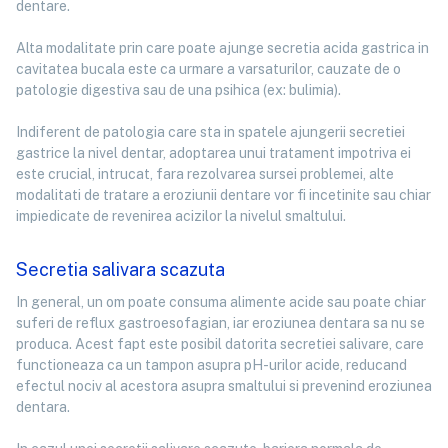
dentare.
Alta modalitate prin care poate ajunge secretia acida gastrica in
cavitatea bucala este ca urmare a varsaturilor, cauzate de o
patologie digestiva sau de una psihica (ex: bulimia).
Indiferent de patologia care sta in spatele ajungerii secretiei
gastrice la nivel dentar, adoptarea unui tratament impotriva ei
este crucial, intrucat, fara rezolvarea sursei problemei, alte
modalitati de tratare a eroziunii dentare vor fi incetinite sau chiar
impiedicate de revenirea acizilor la nivelul smaltului.
Secretia salivara scazuta
In general, un om poate consuma alimente acide sau poate chiar
suferi de reflux gastroesofagian, iar eroziunea dentara sa nu se
produca. Acest fapt este posibil datorita secretiei salivare, care
functioneaza ca un tampon asupra pH-urilor acide, reducand
efectul nociv al acestora asupra smaltului si prevenind eroziunea
dentara.