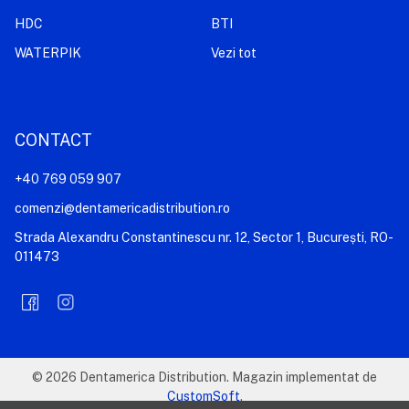
HDC
BTI
WATERPIK
Vezi tot
CONTACT
+40 769 059 907
comenzi@dentamericadistribution.ro
Strada Alexandru Constantinescu nr. 12, Sector 1, București, RO-
011473
©
2026
Dentamerica Distribution.
Magazin implementat de
CustomSoft
.