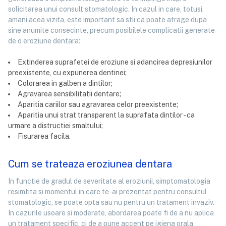
solicitarea unui consult stomatologic. In cazul in care, totusi,
amani acea vizita, este important sa stii ca poate atrage dupa
sine anumite consecinte, precum posibilele complicatii generate
de o eroziune dentara:
Extinderea suprafetei de eroziune si adancirea depresiunilor
preexistente, cu expunerea dentinei;
Colorarea in galben a dintilor;
Agravarea sensibilitatii dentare;
Aparitia cariilor sau agravarea celor preexistente;
Aparitia unui strat transparent la suprafata dintilor - ca
urmare a distructiei smaltului;
Fisurarea facila.
Cum se trateaza eroziunea dentara
In functie de gradul de severitate al eroziunii, simptomatologia
resimtita si momentul in care te-ai prezentat pentru consultul
stomatologic, se poate opta sau nu pentru un tratament invaziv.
In cazurile usoare si moderate, abordarea poate fi de a nu aplica
un tratament specific, ci de a pune accent pe igiena orala