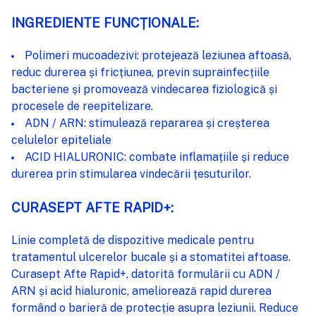
INGREDIENTE FUNCȚIONALE:
Polimeri mucoadezivi: protejează leziunea aftoasă,
reduc durerea și fricțiunea, previn suprainfecțiile
bacteriene și promovează vindecarea fiziologică și
procesele de reepitelizare.
ADN / ARN: stimulează repararea și creșterea
celulelor epiteliale
ACID HIALURONIC: combate inflamațiile și reduce
durerea prin stimularea vindecării țesuturilor.
CURASEPT AFTE RAPID+:
Linie completă de dispozitive medicale pentru
tratamentul ulcerelor bucale și a stomatitei aftoase.
Curasept Afte Rapid+, datorită formulării cu ADN /
ARN și acid hialuronic, ameliorează rapid durerea
formând o barieră de protecție asupra leziunii. Reduce