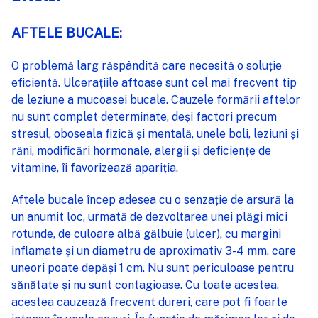
AFTELE BUCALE:
ADAUGĂ
%STR%
ÎN COȘ
O problemă larg răspândită care necesită o soluție
eficientă. Ulcerațiile aftoase sunt cel mai frecvent tip
de leziune a mucoasei bucale. Cauzele formării aftelor
nu sunt complet determinate, deși factori precum
stresul, oboseala fizică și mentală, unele boli, leziuni și
răni, modificări hormonale, alergii și deficiențe de
vitamine, îi favorizează apariția.
Aftele bucale încep adesea cu o senzație de arsură la
un anumit loc, urmată de dezvoltarea unei plăgi mici
rotunde, de culoare albă gălbuie (ulcer), cu margini
inflamate și un diametru de aproximativ 3-4 mm, care
uneori poate depăși 1 cm. Nu sunt periculoase pentru
sănătate și nu sunt contagioase. Cu toate acestea,
acestea cauzează frecvent dureri, care pot fi foarte