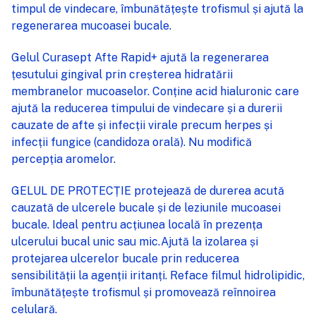
timpul de vindecare, îmbunătățește trofismul și ajută la
regenerarea mucoasei bucale.
Gelul Curasept Afte Rapid+ ajută la regenerarea
țesutului gingival prin creșterea hidratării
membranelor mucoaselor. Conține acid hialuronic care
ajută la reducerea timpului de vindecare și a durerii
cauzate de afte și infecții virale precum herpes și
infecții fungice (candidoza orală). Nu modifică
percepția aromelor.
GELUL DE PROTECȚIE protejează de durerea acută
cauzată de ulcerele bucale și de leziunile mucoasei
bucale. Ideal pentru acțiunea locală în prezența
ulcerului bucal unic sau mic.Ajută la izolarea și
protejarea ulcerelor bucale prin reducerea
sensibilității la agenții iritanți. Reface filmul hidrolipidic,
îmbunătățește trofismul și promovează reînnoirea
celulară.