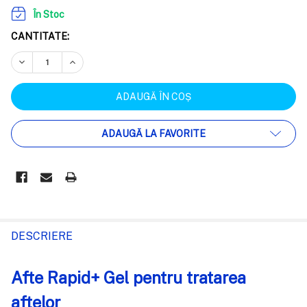
În Stoc
CANTITATE:
REDUCEȚI CANTITATEA:
CREȘTEȚI CANTITATEA:
ADAUGĂ LA FAVORITE
FRECVENT
CUMPARATE
DESCRIERE
IMPREUNA:
Afte Rapid+ Gel pentru tratarea
SELECTEAZĂ
aftelor
TOT