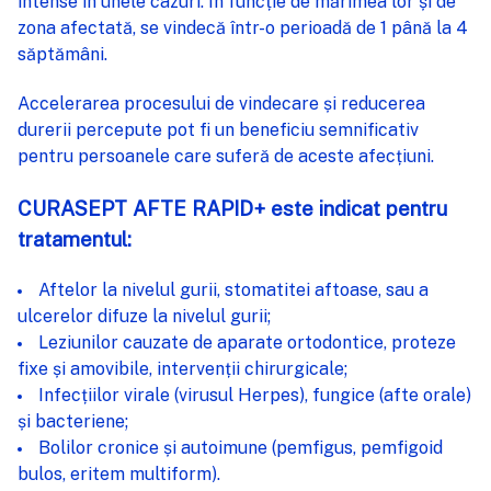
intense în unele cazuri. În funcție de mărimea lor și de
zona afectată, se vindecă într-o perioadă de 1 până la 4
săptămâni.
Accelerarea procesului de vindecare și reducerea
durerii percepute pot fi un beneficiu semnificativ
pentru persoanele care suferă de aceste afecțiuni.
CURASEPT AFTE RAPID+ este indicat pentru
tratamentul:
Aftelor la nivelul gurii, stomatitei aftoase, sau a
ulcerelor difuze la nivelul gurii;
Leziunilor cauzate de aparate ortodontice, proteze
fixe și amovibile, intervenții chirurgicale;
Infecțiilor virale (virusul Herpes), fungice (afte orale)
și bacteriene;
Bolilor cronice și autoimune (pemfigus, pemfigoid
bulos, eritem multiform).