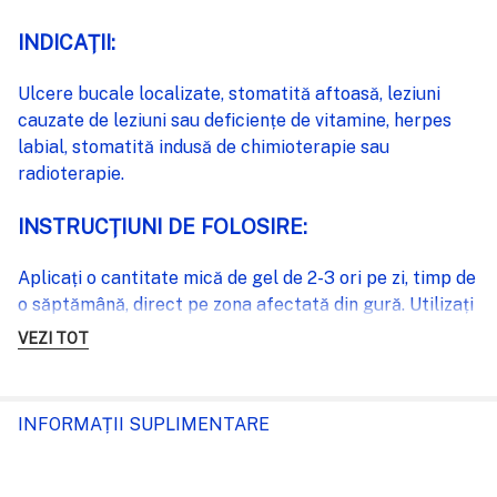
INDICAȚII:
Ulcere bucale localizate, stomatită aftoasă, leziuni
cauzate de leziuni sau deficiențe de vitamine, herpes
labial, stomatită indusă de chimioterapie sau
radioterapie.
INSTRUCȚIUNI DE FOLOSIRE:
Aplicați o cantitate mică de gel de 2-3 ori pe zi, timp de
o săptămână, direct pe zona afectată din gură. Utilizați
dispozitivul de aplicare furnizat, un deget curat și
VEZI TOT
uscat sau un tampon de bumbac. Nu vă clătiți gura cel
puțin o oră. Mențineți o igienă orală zilnică.
INFORMAȚII SUPLIMENTARE
INGREDIENTE:
PURIFIED WATER, PROPYLENE GLYCOL, VP/VA