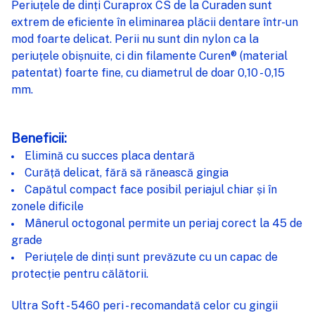
Periuțele de dinți Curaprox CS de la Curaden sunt
extrem de eficiente în eliminarea plăcii dentare într-un
ADAUGĂ
mod foarte delicat. Perii nu sunt din nylon ca la
%STR%
ÎN COȘ
periuțele obișnuite, ci din filamente Curen® (material
patentat) foarte fine, cu diametrul de doar 0,10 - 0,15
mm.
Beneficii:
Elimină cu succes placa dentară
Curăță delicat, fără să rănească gingia
Capătul compact face posibil periajul chiar și în
zonele dificile
Mânerul octogonal permite un periaj corect la 45 de
grade
Periuțele de dinți sunt prevăzute cu un capac de
protecție pentru călătorii.
Ultra Soft - 5460 peri - recomandată celor cu gingii