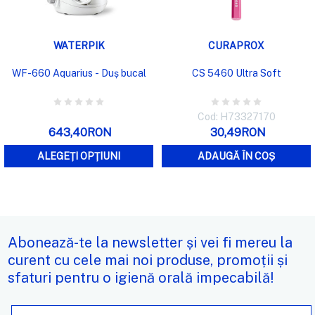
WATERPIK
CURAPROX
WF-660 Aquarius - Duș bucal
CS 5460 Ultra Soft
Cod: H73327170
643,40RON
30,49RON
ALEGEȚI OPȚIUNI
ADAUGĂ ÎN COȘ
Abonează-te la newsletter și vei fi mereu la
curent cu cele mai noi produse, promoții și
sfaturi pentru o igienă orală impecabilă!
Adresa