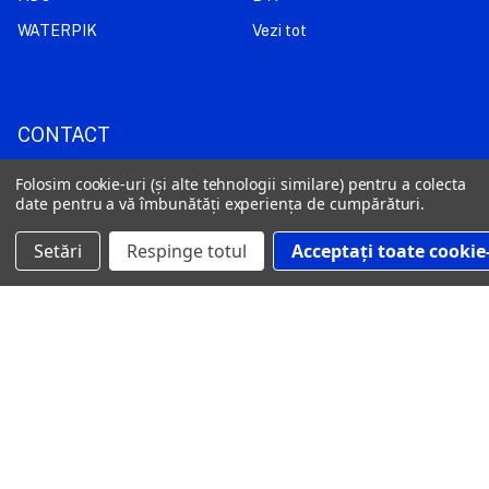
WATERPIK
Vezi tot
CONTACT
+40 769 059 907
Folosim cookie-uri (și alte tehnologii similare) pentru a colecta
date pentru a vă îmbunătăți experiența de cumpărături.
comenzi@dentamericadistribution.ro
Setări
Respinge totul
Acceptați toate cookie-
Strada Alexandru Constantinescu nr. 12, Sector 1, București, RO-
011473
©
2026
Dentamerica Distribution.
Magazin implementat de
CustomSoft
.