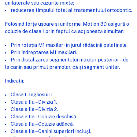
unilaterale sau cazurile mixte;
reducerea timpului total al tratamentului ortodontic.
Folosind forțe ușoare și uniforme, Motion 3D asigură o
ocluzie de clasa I prin faptul că acționează simultan:
Prin rotația M1 maxilari în jurul rădăcinii palatinale.
Prin îndreptarea M1 maxilari.
Prin distalizarea segmentului maxilar posterior – de
la canin sau primul premolar, că și segment unitar.
Indicații:
Clasa I - Înghesuiri.
Clasa a IIa – Divizia 1.
Clasa a IIa – Divizia 2.
Clasa a IIa – Ocluzie deschisă.
Clasa a IIa – Ocluzie adâncă.
Clasa a IIa – Canini superiori incluși.