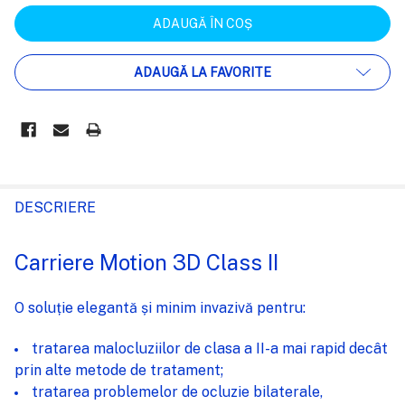
ADAUGĂ LA FAVORITE
FRECVENT
CUMPARATE
DESCRIERE
IMPREUNA:
Carriere Motion 3D Class II
SELECTEAZĂ
TOT
O soluție elegantă și minim invazivă pentru:
ADAUGĂ
tratarea malocluziilor de clasa a II-a mai rapid decât
%STR%
ÎN COȘ
prin alte metode de tratament;
tratarea problemelor de ocluzie bilaterale,