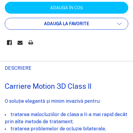
ADAUGĂ LA FAVORITE
FRECVENT
CUMPARATE
DESCRIERE
IMPREUNA:
Carriere Motion 3D Class II
SELECTEAZĂ
TOT
O soluție elegantă și minim invazivă pentru:
ADAUGĂ
tratarea malocluziilor de clasa a II-a mai rapid decât
%STR%
ÎN COȘ
prin alte metode de tratament;
tratarea problemelor de ocluzie bilaterale,