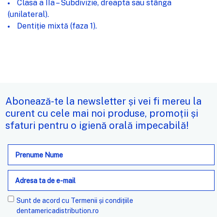
Clasa a IIa – Subdivizie, dreapta sau stânga
(unilateral).
Dentiție mixtă (faza 1).
Abonează-te la newsletter și vei fi mereu la
curent cu cele mai noi produse, promoții și
sfaturi pentru o igienă orală impecabilă!
Adresa
de
e-
mail
Sunt de acord cu
Termenii și condițiile
dentamericadistribution.ro