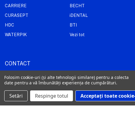
CARRIERE
BECHT
CURASEPT
iDENTAL
HDC
BTI
WATERPIK
Vezi tot
CONTACT
+40 769 059 907
Folosim cookie-uri (și alte tehnologii similare) pentru a colecta
date pentru a vă îmbunătăți experiența de cumpărături.
comenzi@dentamericadistribution.ro
Setări
Respinge totul
Acceptați toate cookie-
Strada Alexandru Constantinescu nr. 12, Sector 1, București, RO-
011473