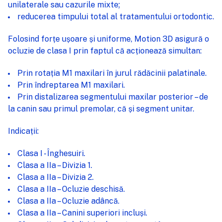
unilaterale sau cazurile mixte;
reducerea timpului total al tratamentului ortodontic.
Folosind forțe ușoare și uniforme, Motion 3D asigură o
ocluzie de clasa I prin faptul că acționează simultan:
Prin rotația M1 maxilari în jurul rădăcinii palatinale.
Prin îndreptarea M1 maxilari.
Prin distalizarea segmentului maxilar posterior – de
la canin sau primul premolar, că și segment unitar.
Indicații:
Clasa I - Înghesuiri.
Clasa a IIa – Divizia 1.
Clasa a IIa – Divizia 2.
Clasa a IIa – Ocluzie deschisă.
Clasa a IIa – Ocluzie adâncă.
Clasa a IIa – Canini superiori incluși.