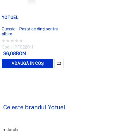
YOTUEL
Classic - Pastă de dinți pentru
albire
Cod: HPF022011
36,08RON
ADAUGĂ ÎN COȘ
Ce este brandul Yotuel
●
detalii