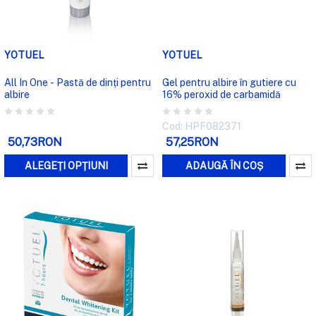
YOTUEL
YOTUEL
All In One - Pastă de dinți pentru
Gel pentru albire în gutiere cu
albire
16% peroxid de carbamidă
Cod: HPF082371
50,73RON
57,25RON
ALEGEȚI OPȚIUNI
ADAUGĂ ÎN COȘ