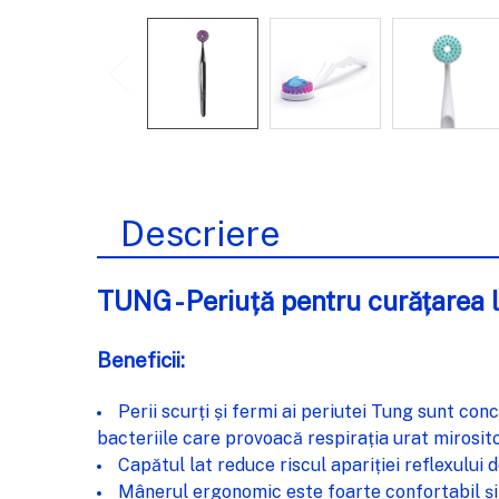
Descriere
TUNG - Periuță pentru curățarea l
Beneficii:
Perii scurți și fermi ai periutei Tung sunt con
bacteriile care provoacă respirația urat mirosit
Capătul lat reduce riscul apariției reflexului 
Mânerul ergonomic este foarte confortabil și u