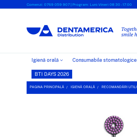
Comenzi: 0769 059 907 | Program: Luni-Vineri 08:30 - 17:00
Igienă orală
Consumabile stomatologice
BTI DAYS 2026
PAGINA PRINCIPALĂ
IGIENĂ ORALĂ
RECOMANDĂRI UTILI
FRECVENT
CUMPARATE
IMPREUNA:
SELECTEAZĂ
TOT