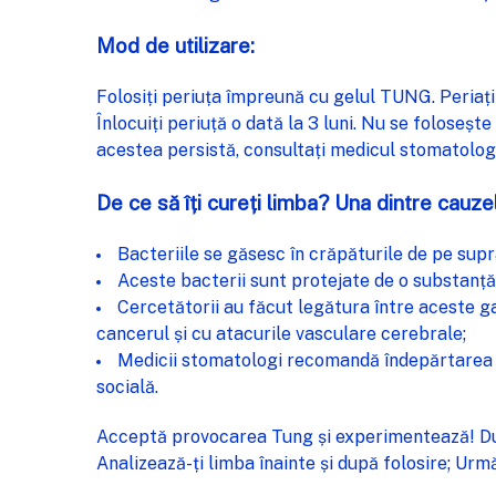
Mod de utilizare:
Folosiți periuța împreună cu gelul TUNG. Periați 
Înlocuiți periuță o dată la 3 luni. Nu se foloseșt
acestea persistă, consultați medicul stomatolog. 
De ce să îți cureți limba? Una dintre cauz
Bacteriile se găsesc în crăpăturile de pe supr
Aceste bacterii sunt protejate de o substanță 
Cercetătorii au făcut legătura între aceste ga
cancerul și cu atacurile vasculare cerebrale;
Medicii stomatologi recomandă îndepărtarea zi
socială.
Acceptă provocarea Tung și experimentează! După
Analizează-ți limba înainte și după folosire; Ur