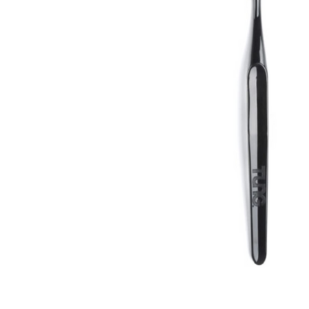
ADAUGĂ
%STR%
ÎN COȘ