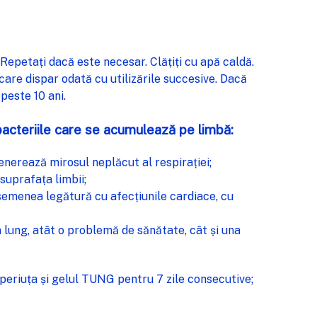
 Repetați dacă este necesar. Clățiți cu apă caldă.
a care dispar odată cu utilizările succesive. Dacă
peste 10 ani.
 bacteriile care se acumulează pe limbă:
generează mirosul neplăcut al respirației;
 suprafața limbii;
asemenea legătură cu afecțiunile cardiace, cu
 lung, atât o problemă de sănătate, cât și una
eriuța și gelul TUNG pentru 7 zile consecutive;