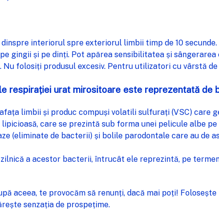
dinspre interiorul spre exteriorul limbii timp de 10 secunde.
e pe gingii și pe dinți. Pot apărea sensibilitatea și sângerare
Nu folosiți produsul excesiv. Pentru utilizatori cu vârstă de 
ele respirației urat mirositoare este reprezentată de
afața limbii și produc compuși volatili sulfurați (VSC) care 
lipicioasă, care se prezintă sub forma unei pelicule albe pe
ze (eliminate de bacterii) și bolile parodontale care au de 
lnică a acestor bacterii, întrucât ele reprezintă, pe termen
 aceea, te provocăm să renunți, dacă mai poți! Folosește p
mărește senzația de prospețime.