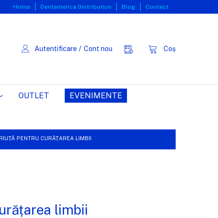
Home
Dentamerica Distribution
Blog
Contact
Autentificare
/
Cont nou
Coș
OUTLET
EVENIMENTE
RIUȚĂ PENTRU CURĂȚAREA LIMBII
urățarea limbii