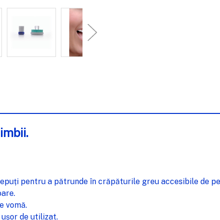
imbii.
cepuți pentru a pătrunde în crăpăturile greu accesibile de pe
oare.
de vomă.
șor de utilizat.