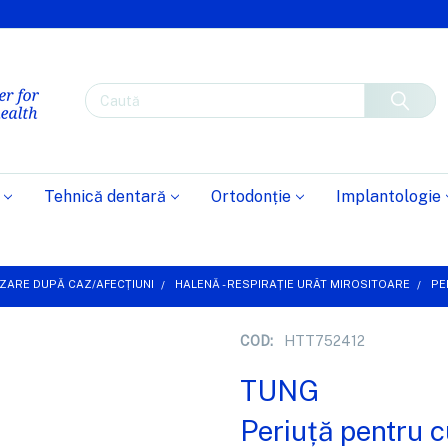
Caută
Tehnică dentară
Ortodonție
Implantologie
ZARE DUPĂ CAZ/AFECȚIUNI
HALENĂ - RESPIRAȚIE URÂT MIROSITOARE
PE
COD:
HTT752412
TUNG
Periuță pentru c