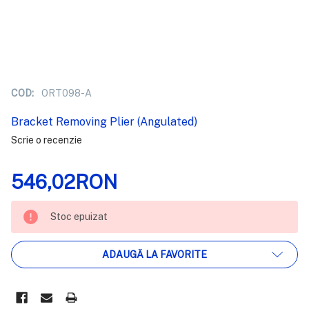
COD:
ORT098-A
Bracket Removing Plier (Angulated)
Scrie o recenzie
546,02RON
STOC
Stoc epuizat
EPUIZAT
ADAUGĂ LA FAVORITE