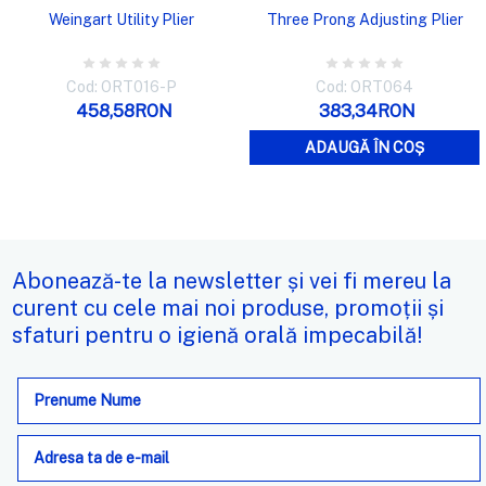
Weingart Utility Plier
Three Prong Adjusting Plier
Cod: ORT016-P
Cod: ORT064
458,58RON
383,34RON
ADAUGĂ ÎN COȘ
Abonează-te la newsletter și vei fi mereu la
curent cu cele mai noi produse, promoții și
sfaturi pentru o igienă orală impecabilă!
Adresa
de
e-
mail