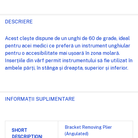
FRECVENT
CUMPARATE
DESCRIERE
IMPREUNA:
Acest clește dispune de un unghi de 60 de grade, ideal
pentru acei medici ce preferă un instrument unghiular
SELECTEAZĂ
pentru o accesibilitate mai ușoară în zona molară.
TOT
Inserțiile din vârf permit instrumentului să fie utilizat în
ambele părți, în stânga și dreapta, superior și inferior.
ADAUGĂ
%STR%
ÎN COȘ
INFORMAȚII SUPLIMENTARE
Bracket Removing Plier
SHORT
(Angulated)
DESCRIPTION: