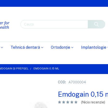
Caută
Tehnică dentară
Ortodonție
Implantologie
MDOGAIN ȘI PREFGEL
EMDOGAIN 0,15 ML
COD:
A7000004
Emdogain 0,15 
(Nicio recenzie)