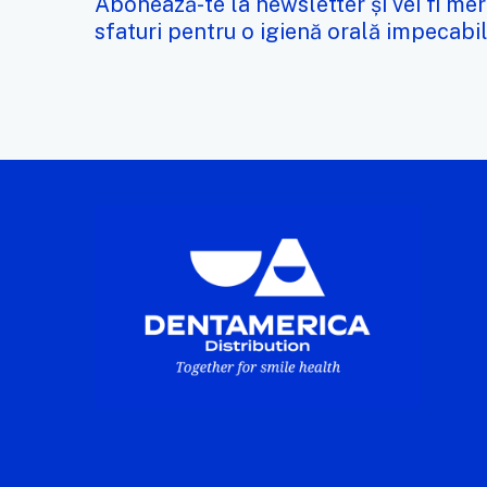
Abonează-te la newsletter și vei fi mer
sfaturi pentru o igienă orală impecabil