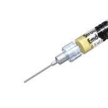
ADAUGĂ
%STR%
ÎN COȘ