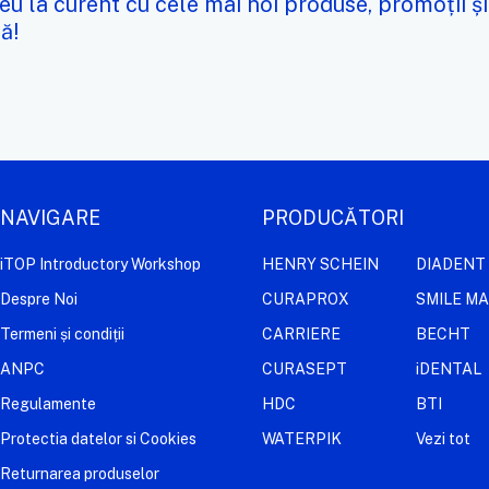
eu la curent cu cele mai noi produse, promoții și
ă!
NAVIGARE
PRODUCĂTORI
iTOP Introductory Workshop
HENRY SCHEIN
DIADENT
Despre Noi
CURAPROX
SMILE M
Termeni și condiții
CARRIERE
BECHT
ANPC
CURASEPT
iDENTAL
Regulamente
HDC
BTI
Protectia datelor si Cookies
WATERPIK
Vezi tot
Returnarea produselor