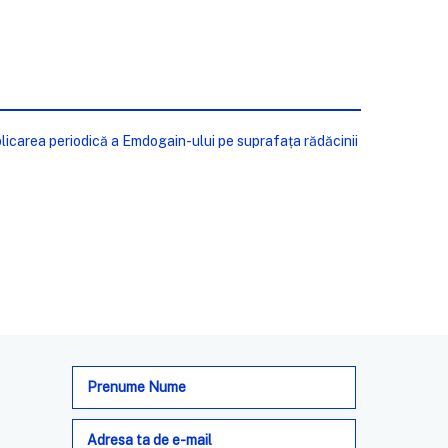
plicarea periodică a Emdogain-ului pe suprafața rădăcinii
Adresa
de
e-
mail