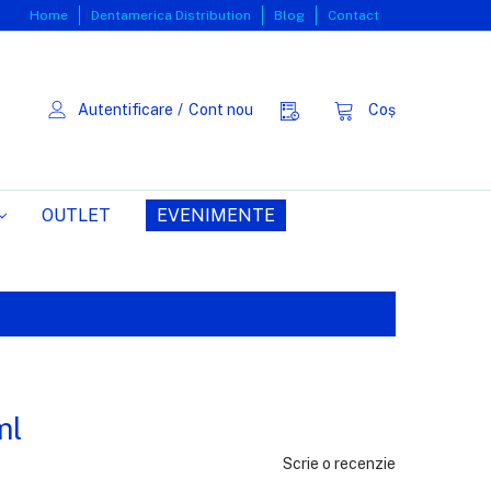
Home
Dentamerica Distribution
Blog
Contact
Autentificare
/
Cont nou
Coș
OUTLET
EVENIMENTE
ml
Scrie o recenzie