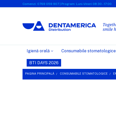
Comenzi: 0769 059 907 | Program: Luni-Vineri 08:30 - 17:00
Igienă orală
Consumabile stomatologice
BTI DAYS 2026
PAGINA PRINCIPALĂ
CONSUMABILE STOMATOLOGICE
E
FRECVENT
CUMPARATE
IMPREUNA:
SELECTEAZĂ
TOT