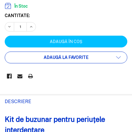
În Stoc
CANTITATE:
REDUCEȚI CANTITATEA:
CREȘTEȚI CANTITATEA:
ADAUGĂ LA FAVORITE
FRECVENT
CUMPARATE
DESCRIERE
IMPREUNA:
Kit de buzunar pentru periuțele
SELECTEAZĂ
interdentare
TOT