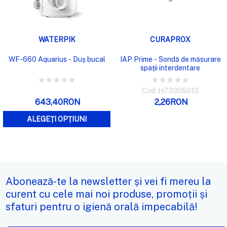
WATERPIK
CURAPROX
WF-660 Aquarius - Duș bucal
IAP Prime - Sondă de măsurare
spații interdentare
Cod: H73305013
643,40RON
2,26RON
ALEGEȚI OPȚIUNI
Abonează-te la newsletter și vei fi mereu la
curent cu cele mai noi produse, promoții și
sfaturi pentru o igienă orală impecabilă!