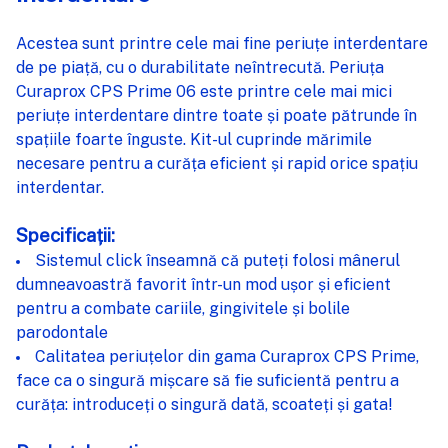
Acestea sunt printre cele mai fine periuțe interdentare
ADAUGĂ
%STR%
de pe piață, cu o durabilitate neîntrecută. Periuța
ÎN COȘ
Curaprox CPS Prime 06 este printre cele mai mici
periuțe interdentare dintre toate și poate pătrunde în
spațiile foarte înguste. Kit-ul cuprinde mărimile
necesare pentru a curăța eficient și rapid orice spațiu
interdentar.
Specificații:
Sistemul click înseamnă că puteți folosi mânerul
dumneavoastră favorit într-un mod ușor și eficient
pentru a combate cariile, gingivitele și bolile
parodontale
Calitatea periuțelor din gama Curaprox CPS Prime,
face ca o singură mișcare să fie suficientă pentru a
curăța: introduceți o singură dată, scoateți și gata!