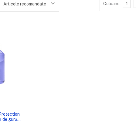
Coloane:
1
:
RE RAPIDĂ
Protection
ă de gură