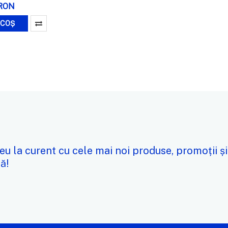
2RON
 COȘ
eu la curent cu cele mai noi produse, promoții și
ă!