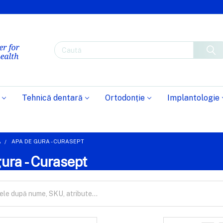
Caută
Tehnică dentară
Ortodonție
Implantologie
Ă
APA DE GURA - CURASEPT
ura - Curasept