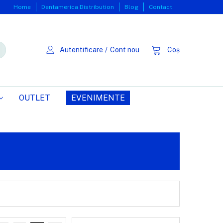
Home
Dentamerica Distribution
Blog
Contact
Autentificare
/
Cont nou
Coș
OUTLET
EVENIMENTE