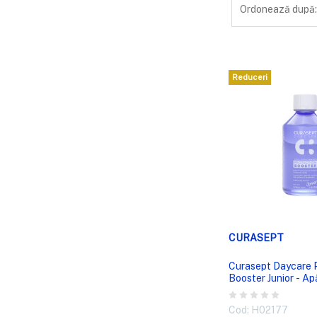
Ordonează după
Reduceri
VIZUALIZA
CURASEPT
Curasept Daycare 
Booster Junior - Ap
pentru copii
Cod: H02177