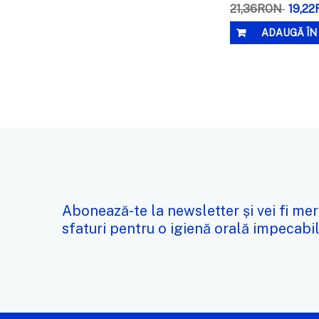
21,36RON
19,2
ADAUGĂ ÎN
Abonează-te la newsletter și vei fi mer
sfaturi pentru o igienă orală impecabil