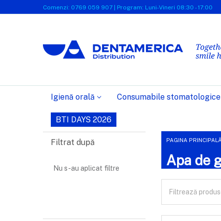
Comenzi: 0769 059 907 | Program: Luni-Vineri 08:30 - 17:00
Igienă orală
Consumabile stomatologice
BTI DAYS 2026
PAGINA PRINCIPAL
Filtrat după
Apa de g
Nu s-au aplicat filtre