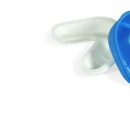
ADAUGĂ
%STR%
ÎN COȘ