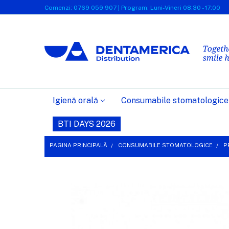
Comenzi: 0769 059 907 | Program: Luni-Vineri 08:30 - 17:00
Igienă orală
Consumabile stomatologice
BTI DAYS 2026
PAGINA PRINCIPALĂ
CONSUMABILE STOMATOLOGICE
P
FRECVENT
CUMPARATE
IMPREUNA:
SELECTEAZĂ
TOT