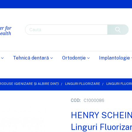
Caută
Tehnică dentară
Ortodonție
Implantologie
RODUSE IGIENIZARE ȘI ALBIRE DINȚI
LINGURI FLUORIZARE
LINGURI FLUO
COD:
C1000086
HENRY SCHEI
Linguri Fluoriz