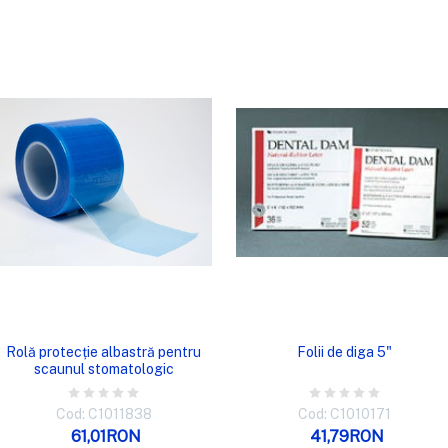
VIZUALIZARE RAPIDĂ
VIZUALIZARE RAPIDĂ
Rolă protecție albastră pentru
Folii de diga 5"
scaunul stomatologic
Cod: C1011838
Cod: C1010171
61,01RON
41,79RON