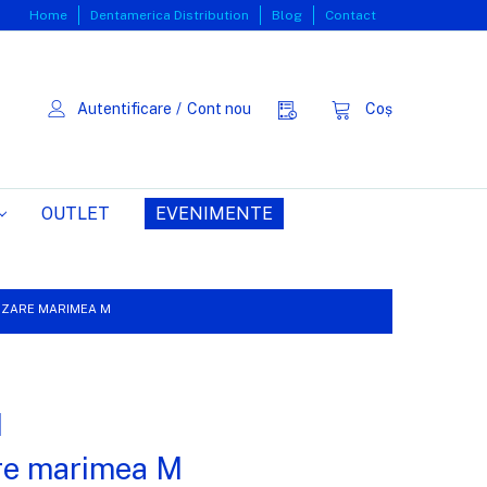
Home
Dentamerica Distribution
Blog
Contact
Autentificare
/
Cont nou
Coș
OUTLET
EVENIMENTE
RIZARE MARIMEA M
N
are marimea M