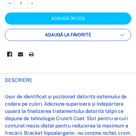
REDUCEȚI CANTITATEA:
CREȘTEȚI CANTITATEA:
ADAUGĂ LA FAVORITE
FRECVENT
CUMPARATE
DESCRIERE
IMPREUNA:
Ușor de identificat și poziționat datorită sistemului de
codare pe culori. Adeziune superioară și îndepărtare
SELECTEAZĂ
ușoară la finalizarea tratamentului datorită tălpii ce
TOT
dispune de tehnologia Crunch Coat. Slot pentru arcuri
conturat mezio-distal pentru reducerea la maximum a
ADAUGĂ
%STR%
frecării. Bracket hipoalergenic - nu conține nichel, crom
ÎN COȘ