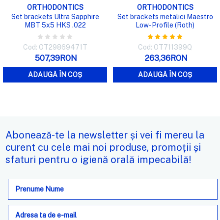
ORTHODONTICS
ORTHODONTICS
Set brackets Ultra Sapphire
Set brackets metalici Maestro
MBT 5x5 HKS .022
Low-Profile (Roth)
Cod: OT29869471T
Cod: OT711399Q
507,39RON
263,36RON
ADAUGĂ ÎN COȘ
ADAUGĂ ÎN COȘ
Abonează-te la newsletter și vei fi mereu la
curent cu cele mai noi produse, promoții și
sfaturi pentru o igienă orală impecabilă!
Adresa
de
e-
mail