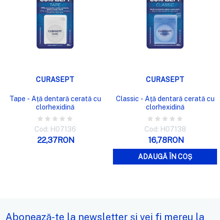
CURASEPT
CURASEPT
Tape - Ață dentară cerată cu
Classic - Ață dentară cerată cu
clorhexidină
clorhexidină
Cod: H07136
Cod: H07138
22,37RON
16,78RON
ADAUGĂ ÎN COȘ
Abonează-te la newsletter și vei fi mereu la