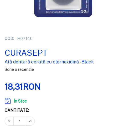
COD:
H07140
CURASEPT
Ață dentară cerată cu clorhexidină - Black
Scrie o recenzie
18,31RON
În Stoc
CANTITATE:
REDUCEȚI CANTITATEA:
CREȘTEȚI CANTITATEA: