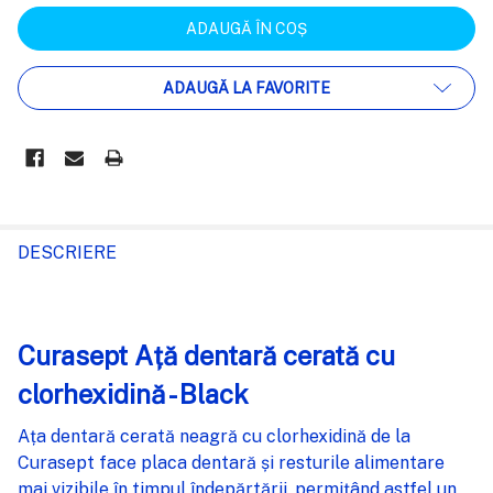
ADAUGĂ LA FAVORITE
FRECVENT
CUMPARATE
DESCRIERE
IMPREUNA:
Curasept Ață dentară cerată cu
SELECTEAZĂ
TOT
clorhexidină - Black
ADAUGĂ
%STR%
Ața dentară cerată neagră cu clorhexidină de la
ÎN COȘ
Curasept face placa dentară și resturile alimentare
mai vizibile în timpul îndepărtării, permițând astfel un