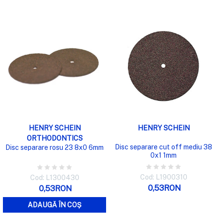
HENRY SCHEIN
HENRY SCHEIN
ORTHODONTICS
Disc separare cut off mediu 38
Disc separare rosu 23 8x0 6mm
0x1 1mm
Cod: L1900310
Cod: L1300430
0,53RON
0,53RON
ADAUGĂ ÎN COȘ