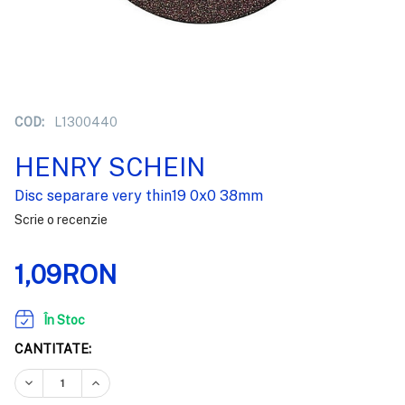
COD:
L1300440
HENRY SCHEIN
Disc separare very thin19 0x0 38mm
Scrie o recenzie
1,09RON
În Stoc
CANTITATE:
REDUCEȚI CANTITATEA:
CREȘTEȚI CANTITATEA: