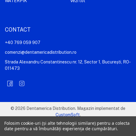
WATERPIK
Vezi tot
CONTACT
+40 769 059 907
comenzi@dentamericadistribution.ro
Strada Alexandru Constantinescu nr. 12, Sector 1, București, RO-
011473
©
2026
Dentamerica Distribution.
Magazin implementat de
CustomSoft
.
Folosim cookie-uri (și alte tehnologii similare) pentru a colecta
date pentru a vă îmbunătăți experiența de cumpărături.