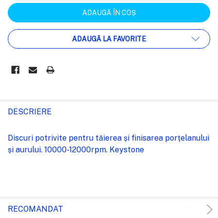
ADAUGĂ LA FAVORITE
FRECVENT
CUMPARATE
DESCRIERE
IMPREUNA:
Discuri potrivite pentru tăierea și finisarea porțelanului
și aurului. 10000-12000rpm. Keystone
SELECTEAZĂ
TOT
ADAUGĂ
%STR%
ÎN COȘ
RECOMANDAT