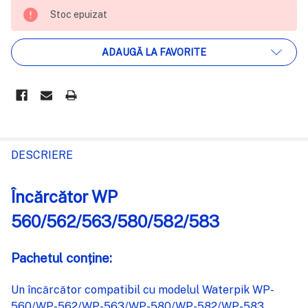
STOC
Stoc epuizat
EPUIZAT
ADAUGĂ LA FAVORITE
FRECVENT
CUMPARATE
DESCRIERE
IMPREUNA:
Încărcător WP
SELECTEAZĂ
560/562/563/580/582/583
TOT
Pachetul conține:
ADAUGĂ
%STR%
ÎN COȘ
Un încărcător compatibil cu modelul Waterpik WP-
560/WP-562/WP-563/WP-580/WP-582/WP-583.