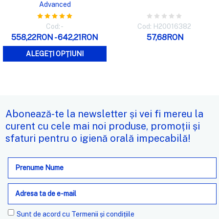
Advanced
Cod: -
Cod: H20016382
558,22RON - 642,21RON
57,68RON
ALEGEȚI OPȚIUNI
Abonează-te la newsletter și vei fi mereu la
curent cu cele mai noi produse, promoții și
sfaturi pentru o igienă orală impecabilă!
Adresa
de
e-
mail
Sunt de acord cu
Termenii și condițiile