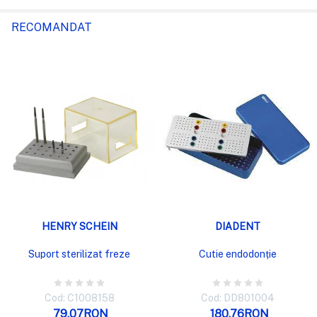
RECOMANDAT
HENRY SCHEIN
DIADENT
Suport sterilizat freze
Cutie endodonție
Cod: C1008158
Cod: DD801004
79,07RON
180,76RON