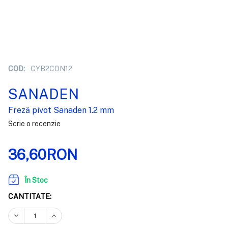
COD:
CYB2CON12
SANADEN
Freză pivot Sanaden 1.2 mm
Scrie o recenzie
36,60RON
În Stoc
CANTITATE:
REDUCEȚI CANTITATEA:
CREȘTEȚI CANTITATEA: