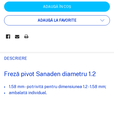
ADAUGĂ LA FAVORITE
FRECVENT
CUMPARATE
DESCRIERE
IMPREUNA:
Freză pivot Sanaden diametru 1.2
SELECTEAZĂ
TOT
1.58 mm - potrivită pentru dimensiunea 1.2
- 1.58 mm;
ambalată individual.
ADAUGĂ
%STR%
ÎN COȘ