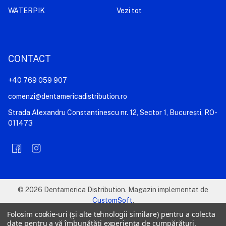
WATERPIK
Vezi tot
CONTACT
+40 769 059 907
comenzi@dentamericadistribution.ro
Strada Alexandru Constantinescu nr. 12, Sector 1, București, RO-
011473
©
2026
Dentamerica Distribution.
Magazin implementat de
CustomSoft
.
Folosim cookie-uri (și alte tehnologii similare) pentru a colecta
date pentru a vă îmbunătăți experiența de cumpărături.