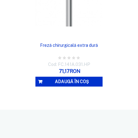
Freză chirurgicală extra dură
Cod: FC.141A.031.HP
71,17RON
ADAUGĂ ÎN COȘ