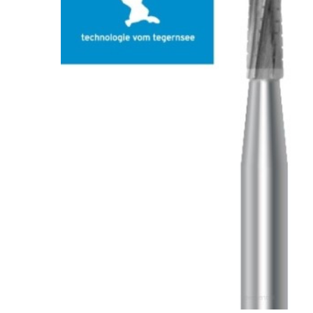
ADAUGĂ
%STR%
ÎN COȘ