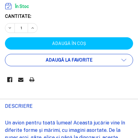
În Stoc
CANTITATE:
REDUCEȚI CANTITATEA:
CREȘTEȚI CANTITATEA:
ADAUGĂ LA FAVORITE
FRECVENT
CUMPARATE
DESCRIERE
IMPREUNA:
Un avion pentru toată lumea! Această jucărie vine în
diferite forme și mărimi, cu imagini asortate. De la
SELECTEAZĂ
super eroi, gâze, elice și până la dinozauri, aceste
TOT