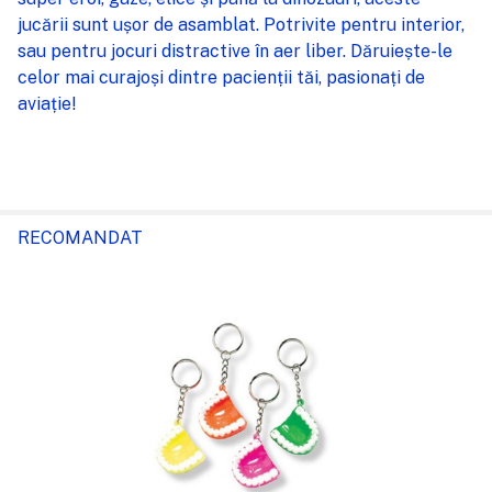
jucării sunt ușor de asamblat. Potrivite pentru interior,
sau pentru jocuri distractive în aer liber. Dăruiește-le
ADAUGĂ
%STR%
celor mai curajoși dintre pacienții tăi, pasionați de
ÎN COȘ
aviație!
RECOMANDAT