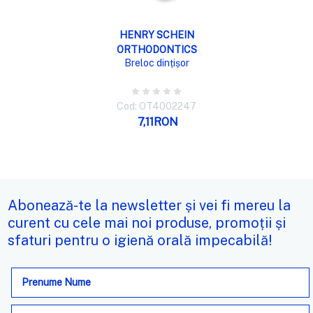
HENRY SCHEIN
ORTHODONTICS
Breloc dințișor
Cod: OT4002247
7,11RON
Abonează-te la newsletter și vei fi mereu la
curent cu cele mai noi produse, promoții și
sfaturi pentru o igienă orală impecabilă!
Adresa
de
e-