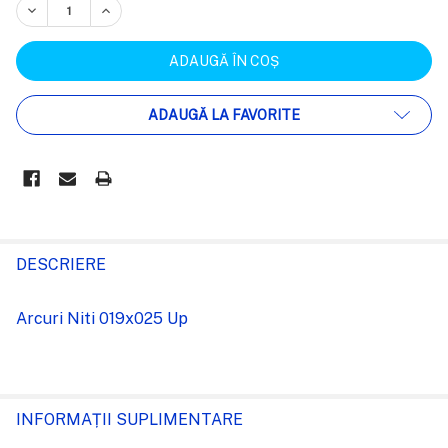
REDUCEȚI CANTITATEA:
CREȘTEȚI CANTITATEA:
ADAUGĂ LA FAVORITE
FRECVENT
CUMPARATE
DESCRIERE
IMPREUNA:
Arcuri Niti 019x025 Up
SELECTEAZĂ
TOT
ADAUGĂ
INFORMAȚII SUPLIMENTARE
%STR%
ÎN COȘ