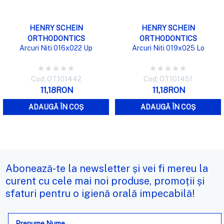
HENRY SCHEIN
HENRY SCHEIN
ORTHODONTICS
ORTHODONTICS
Arcuri Niti 016x022 Up
Arcuri Niti 019x025 Lo
Cod: OT101442
Cod: OT101451
11,18RON
11,18RON
ADAUGĂ ÎN COȘ
ADAUGĂ ÎN COȘ
Abonează-te la newsletter și vei fi mereu la
curent cu cele mai noi produse, promoții și
sfaturi pentru o igienă orală impecabilă!
Adresa