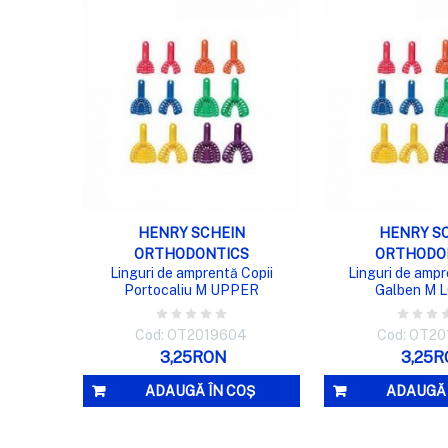
VIZUALIZARE RAPIDĂ
VIZUALIZA
HENRY SCHEIN
HENRY S
ORTHODONTICS
ORTHODO
Linguri de amprentă Copii
Linguri de ampr
Portocaliu M UPPER
Galben M
Cod: OT2019604
Cod: OT2
3,25RON
3,25
ADAUGĂ ÎN COȘ
ADAUGĂ 