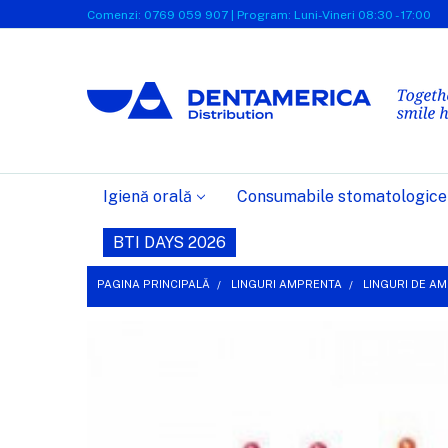
Comenzi: 0769 059 907 | Program: Luni-Vineri 08:30 - 17:00
Igienă orală
Consumabile stomatologice
BTI DAYS 2026
PAGINA PRINCIPALĂ
LINGURI AMPRENTA
LINGURI DE A
FRECVENT
CUMPARATE
IMPREUNA:
SELECTEAZĂ
TOT