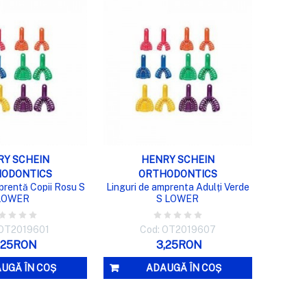
LIZARE RAPIDĂ
VIZUALIZARE RAPIDĂ
RY SCHEIN
HENRY SCHEIN
ODONTICS
ORTHODONTICS
prentă Copii Rosu S
Linguri de amprenta Adulți Verde
LOWER
S LOWER
 OT2019601
Cod: OT2019607
,25RON
3,25RON
UGĂ ÎN COȘ
ADAUGĂ ÎN COȘ