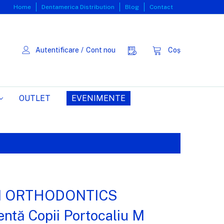
Home
Dentamerica Distribution
Blog
Contact
Autentificare
/
Cont nou
Coș
OUTLET
EVENIMENTE
N ORTHODONTICS
entă Copii Portocaliu M