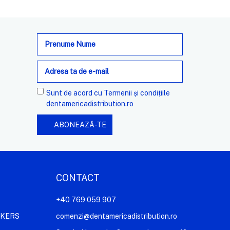
Adresa
de
e-
mail
Sunt de acord cu
Termenii și condițiile
dentamericadistribution.ro
CONTACT
+40 769 059 907
AKERS
comenzi@dentamericadistribution.ro