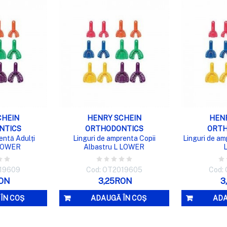
RE RAPIDĂ
VIZUALIZARE RAPIDĂ
VIZUA
CHEIN
HENRY SCHEIN
HEN
NTICS
ORTHODONTICS
ORTH
entă Adulți
Linguri de amprenta Copii
Linguri de am
 LOWER
Albastru L LOWER
019609
Cod: OT2019605
Cod:
RON
3,25RON
3
ÎN COȘ
ADAUGĂ ÎN COȘ
ADA