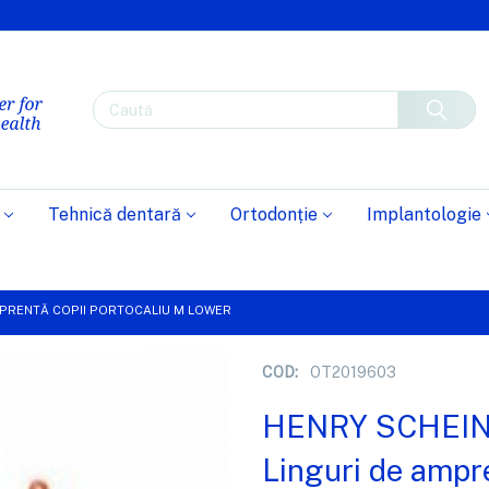
Caută
Tehnică dentară
Ortodonție
Implantologie
MPRENTĂ COPII PORTOCALIU M LOWER
COD:
OT2019603
HENRY SCHEI
Linguri de ampr