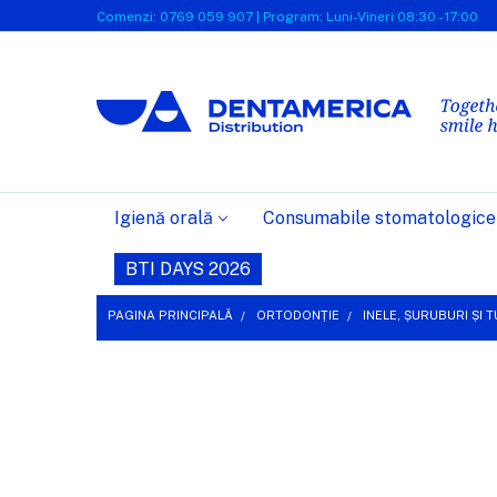
Comenzi: 0769 059 907 | Program: Luni-Vineri 08:30 - 17:00
Igienă orală
Consumabile stomatologice
BTI DAYS 2026
PAGINA PRINCIPALĂ
ORTODONȚIE
INELE, ȘURUBURI ȘI
FRECVENT
CUMPARATE
IMPREUNA:
SELECTEAZĂ
TOT