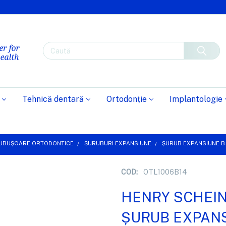
Caută
Tehnică dentară
Ortodonție
Implantologie
 TUBUȘOARE ORTODONTICE
ȘURUBURI EXPANSIUNE
ȘURUB EXPANSIUNE B-
COD:
OTL1006B14
HENRY SCHEI
ȘURUB EXPANS