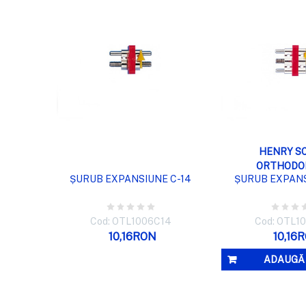
VIZUALIZARE RAPIDĂ
VIZUALIZA
HENRY S
ORTHODO
ȘURUB EXPANSIUNE C-14
ȘURUB EXPANS
Cod: OTL1006C14
Cod: OTL1
10,16RON
10,16
ADAUGĂ 