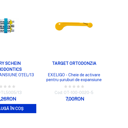
LIZARE RAPIDĂ
VIZUALIZARE RAPIDĂ
RY SCHEIN
TARGET ORTODONZIA
ODONTICS
ANSIUNE OȚEL/13
EXELIGO - Cheie de activare
pentru șuruburi de expansiune
OTL5005/13
Cod: OT-100-0020-5
5,26RON
7,00RON
UGĂ ÎN COȘ