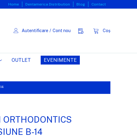
Home
Dentamerica Distribution
Blog
Contact
Autentificare
/
Cont nou
Coș
OUTLET
EVENIMENTE
14
N ORTHODONTICS
IUNE B-14