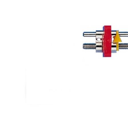
ADAUGĂ
%STR%
ÎN COȘ