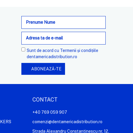
Adresa
de
e-
mail
Sunt de acord cu
Termenii și condițiile
dentamericadistribution.ro
CONTACT
+40 769 059 907
AKERS
comenzi@dentamericadistribution.ro
Strada Alexandru Constantinescu nr. 12,