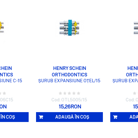
RE RAPIDĂ
VIZUALIZARE RAPIDĂ
VIZUA
CHEIN
HENRY SCHEIN
HEN
NTICS
ORTHODONTICS
ORTH
IUNE C-15
ȘURUB EXPANSIUNE OȚEL/15
ȘURUB EXP
006C15
Cod: OTL5005/15
Cod: 
RON
15,26RON
1
ÎN COȘ
ADAUGĂ ÎN COȘ
ADA