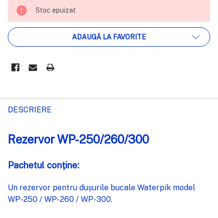
STOC
Stoc epuizat
EPUIZAT
ADAUGĂ LA FAVORITE
FRECVENT
CUMPARATE
DESCRIERE
IMPREUNA:
Rezervor WP-250/260/300
SELECTEAZĂ
TOT
Pachetul conține:
ADAUGĂ
Un rezervor pentru dușurile bucale Waterpik model
%STR%
ÎN COȘ
WP-250 / WP-260 / WP-300.