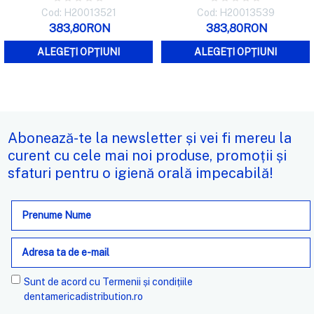
Cod: H20013521
Cod: H20013539
383,80RON
383,80RON
ALEGEȚI OPȚIUNI
ALEGEȚI OPȚIUNI
Abonează-te la newsletter și vei fi mereu la
curent cu cele mai noi produse, promoții și
sfaturi pentru o igienă orală impecabilă!
Adresa
de
e-
mail
Sunt de acord cu
Termenii și condițiile
dentamericadistribution.ro