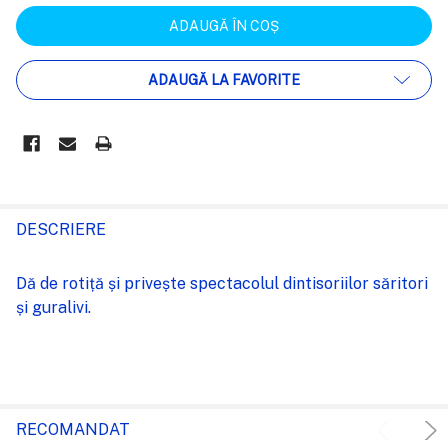
ADAUGĂ LA FAVORITE
FRECVENT
CUMPARATE
DESCRIERE
IMPREUNA:
Dă de rotiță și privește spectacolul dintisoriilor săritori
și guralivi.
SELECTEAZĂ
TOT
ADAUGĂ
%STR%
ÎN COȘ
RECOMANDAT