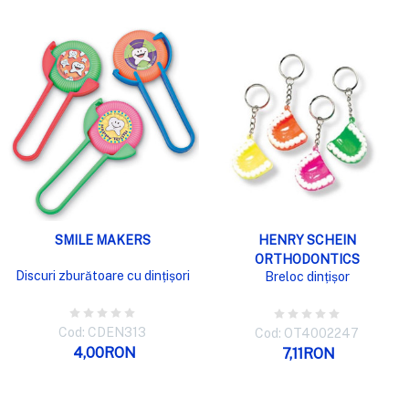
SMILE MAKERS
HENRY SCHEIN
ORTHODONTICS
Discuri zburătoare cu dințișori
Breloc dințișor
Cod: CDEN313
Cod: OT4002247
4,00RON
7,11RON