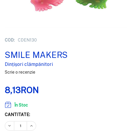
COD:
CDEN130
SMILE MAKERS
Dințișori clămpănitori
Scrie o recenzie
8,13RON
În Stoc
CANTITATE:
REDUCEȚI CANTITATEA:
CREȘTEȚI CANTITATEA: