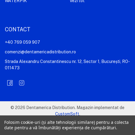
WATERPIK
Vezi tot
CONTACT
+40 769 059 907
comenzi@dentamericadistribution.ro
Strada Alexandru Constantinescu nr. 12, Sector 1, București, RO-
011473
©
2026
Dentamerica Distribution.
Magazin implementat de
CustomSoft
.
Folosim cookie-uri (și alte tehnologii similare) pentru a colecta
date pentru a vă îmbunătăți experiența de cumpărături.