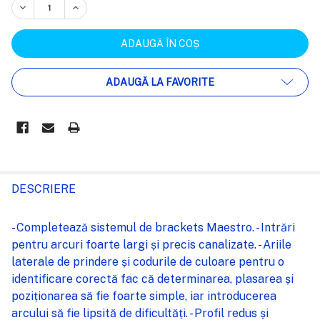
REDUCEȚI CANTITATEA:
CREȘTEȚI CANTITATEA:
ADAUGĂ LA FAVORITE
FRECVENT
CUMPARATE
DESCRIERE
IMPREUNA:
- Completează sistemul de brackets Maestro. - Intrări
pentru arcuri foarte largi și precis canalizate. - Ariile
SELECTEAZĂ
laterale de prindere și codurile de culoare pentru o
TOT
identificare corectă fac că determinarea, plasarea și
poziționarea să fie foarte simple, iar introducerea
ADAUGĂ
%STR%
arcului să fie lipsită de dificultăți. - Profil redus și
ÎN COȘ