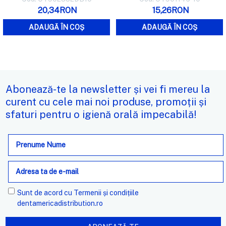
20,34RON
15,26RON
ADAUGĂ ÎN COȘ
ADAUGĂ ÎN COȘ
Abonează-te la newsletter și vei fi mereu la
curent cu cele mai noi produse, promoții și
sfaturi pentru o igienă orală impecabilă!
Adresa
de
e-
mail
Sunt de acord cu
Termenii și condițiile
dentamericadistribution.ro