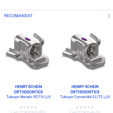
RECOMANDAT
HENRY SCHEIN
HENRY SCHEIN
ORTHODONTICS
ORTHODONTICS
Tubușor Metalic ROTH LL6
Tubușor Convertibil ELITE LL6
Cod: OT902352DB10
Cod: OT901146-10