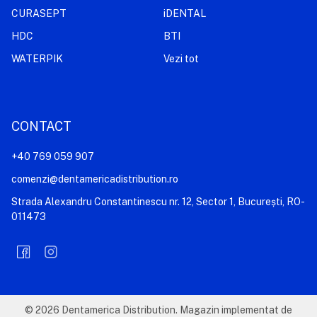
CURASEPT
iDENTAL
HDC
BTI
WATERPIK
Vezi tot
CONTACT
+40 769 059 907
comenzi@dentamericadistribution.ro
Strada Alexandru Constantinescu nr. 12, Sector 1, București, RO-
011473
©
2026
Dentamerica Distribution.
Magazin implementat de