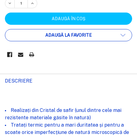
REDUCEȚI CANTITATEA:
CREȘTEȚI CANTITATEA:
ADAUGĂ LA FAVORITE
FRECVENT
CUMPARATE
DESCRIERE
IMPREUNA:
SELECTEAZĂ
Realizați din Cristal de safir (unul dintre cele mai
TOT
rezistente materiale găsite în natură)
Tratați termic pentru a mari duritatea și pentru a
ADAUGĂ
%STR%
scoate orice imperfecțiune de natură microscopică de
ÎN COȘ