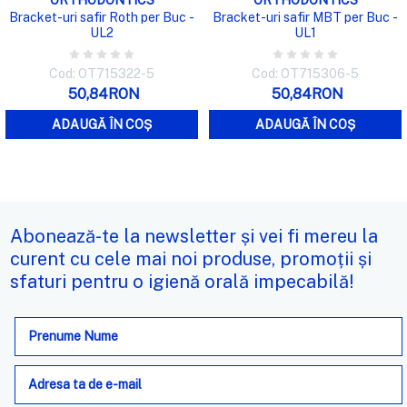
ORTHODONTICS
ORTHODONTICS
Bracket-uri safir Roth per Buc -
Bracket-uri safir MBT per Buc -
UL2
UL1
Cod: OT715322-5
Cod: OT715306-5
50,84RON
50,84RON
ADAUGĂ ÎN COȘ
ADAUGĂ ÎN COȘ
Abonează-te la newsletter și vei fi mereu la
curent cu cele mai noi produse, promoții și
sfaturi pentru o igienă orală impecabilă!
Adresa
de
e-
mail