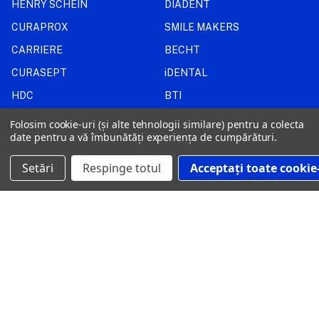
HENRY SCHEIN
DIADENT
CURAPROX
SMILE MAKERS
CARRIERE
BECHT
CURASEPT
iDENTAL
HDC
BTI
WATERPIK
Vezi tot
Folosim cookie-uri (și alte tehnologii similare) pentru a colecta
date pentru a vă îmbunătăți experiența de cumpărături.
Setări
Respinge totul
Acceptați toate cookie-
CONTACT
+40 769 059 907
comenzi@dentamericadistribution.ro
Strada Alexandru Constantinescu nr. 12, Sector 1, București, RO-
011473