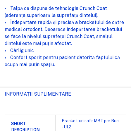
Talpă ce dispune de tehnologia Crunch Coat
(aderența superioară la suprafață dintelui).
Îndepărtare rapidă și precisă a bracketului de către
medical ortodont. Deoarece îndepărtarea bracketului
se face la nivelul suprafeței Crunch Coat, smalțul
dintelui este mai puțin afectat.
Cârlig unic
Confort sporit pentru pacient datorită faptului că
ocupă mai puțin spațiu.
INFORMAȚII SUPLIMENTARE
Bracket-uri safir MBT per Buc
SHORT
- UL2
DESCRIPTION: