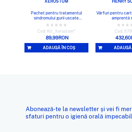
XEROSTOM
HENRY S
Pachet pentru tratamentul
Vârfuri pentru car
sindromului gurii uscate
amprentă s
Xerostom
Cod: Kit_Xerostom*
Cod: S7
89,99RON
432,6
ADAUGĂ ÎN COȘ
ADAUGĂ 
Abonează-te la newsletter și vei fi mer
sfaturi pentru o igienă orală impecabil