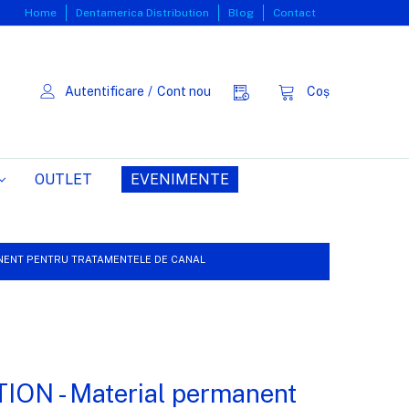
Home
Dentamerica Distribution
Blog
Contact
Autentificare
/
Cont nou
Coș
OUTLET
EVENIMENTE
NENT PENTRU TRATAMENTELE DE CANAL
N - Material permanent