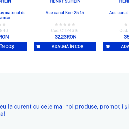
CHEIN
HENRY SCHEIN
HEN
tuș material de
Ace canal Kerr 25 15
Ace canal
imilar
8840
Cod: C1124316
Cod:
0RON
32,23RON
3
ÎN COȘ
ADAUGĂ ÎN COȘ
ADA
eu la curent cu cele mai noi produse, promoții și
ă!