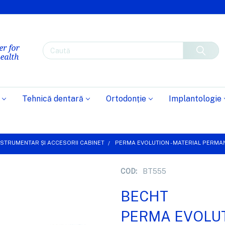
Caută
Tehnică dentară
Ortodonție
Implantologie
NSTRUMENTAR ȘI ACCESORII CABINET
PERMA EVOLUTION - MATERIAL PERMA
COD:
BT555
BECHT
PERMA EVOLUTIO