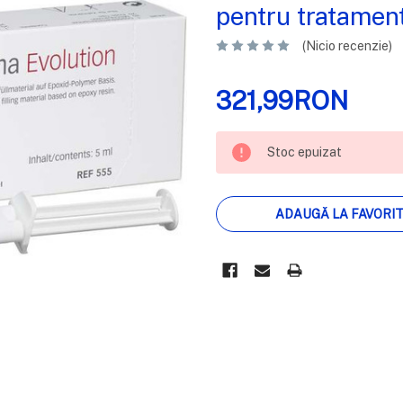
pentru tratament
(Nicio recenzie)
321,99RON
STOC
Stoc epuizat
EPUIZAT
ADAUGĂ LA FAVORI