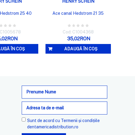
RY SCHEIN
HENRY SCHEIN
 Hedstrom 25 40
Ace canal Hedstrom 21 35
 C1005678
Cod: C1004368
5,02RON
35,02RON
UGĂ ÎN COȘ
ADAUGĂ ÎN COȘ
Adresa
de
e-
mail
Sunt de acord cu
Termenii și condițiile
dentamericadistribution.ro