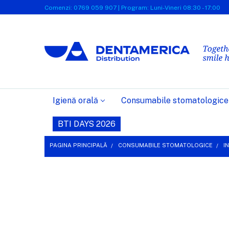
Comenzi: 0769 059 907 | Program: Luni-Vineri 08:30 - 17:00
Igienă orală
Consumabile stomatologice
BTI DAYS 2026
PAGINA PRINCIPALĂ
CONSUMABILE STOMATOLOGICE
I
FRECVENT
CUMPARATE
IMPREUNA:
SELECTEAZĂ
TOT