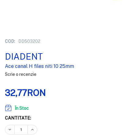
COD:
DD503202
DIADENT
Ace canal H files niti 10 25mm
Scrie o recenzie
32,77RON
În Stoc
CANTITATE:
REDUCEȚI CANTITATEA:
CREȘTEȚI CANTITATEA: