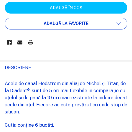
ADAUGĂ LA FAVORITE
FRECVENT
CUMPARATE
DESCRIERE
IMPREUNA:
Acele de canal Hedstrom din aliaj de Nichel și Titan, de
la Diadent®, sunt de 5 ori mai flexibile în comparație cu
SELECTEAZĂ
oțelul și de până la 10 ori mai rezistente la indoire decât
TOT
acele din oțel. Fiecare ac este prevăzut cu endo stop de
silicon.
ADAUGĂ
%STR%
ÎN COȘ
Cutia conține 6 bucăți.