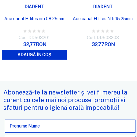
DIADENT
DIADENT
Ace canal H files niti 08 25mm
Ace canal H files Niti 15 25mm
Cod: DD503201
Cod: DD503203
32,77RON
32,77RON
ADAUGĂ ÎN COȘ
Abonează-te la newsletter și vei fi mereu la
curent cu cele mai noi produse, promoții și
sfaturi pentru o igienă orală impecabilă!
Adresa
de
e-