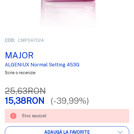
COD:
CMPDA7024
MAJOR
ALGENIUX Normal Setting 453G
Scrie o recenzie
25,63RON
15,38RON
(-39,99%)
STOC
Stoc epuizat
EPUIZAT
ADAUGĂ LA FAVORITE