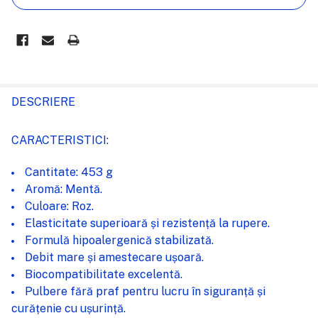
FRECVENT
CUMPARATE
DESCRIERE
IMPREUNA:
CARACTERISTICI:
SELECTEAZĂ
Cantitate: 453 g
TOT
Aromă: Mentă.
Culoare: Roz.
ADAUGĂ
%STR%
Elasticitate superioară și rezistență la rupere.
ÎN COȘ
Formulă hipoalergenică stabilizată.
Debit mare și amestecare ușoară.
Biocompatibilitate excelentă.
Pulbere fără praf pentru lucru în siguranță și
curățenie cu ușurință.