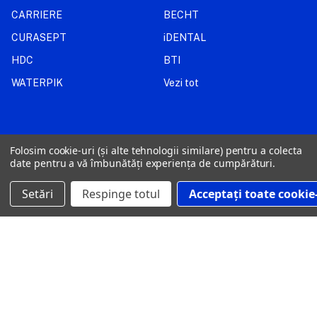
CARRIERE
BECHT
CURASEPT
iDENTAL
HDC
BTI
WATERPIK
Vezi tot
CONTACT
Folosim cookie-uri (și alte tehnologii similare) pentru a colecta
date pentru a vă îmbunătăți experiența de cumpărături.
+40 769 059 907
Setări
Respinge totul
Acceptați toate cookie-
comenzi@dentamericadistribution.ro
Strada Alexandru Constantinescu nr. 12, Sector 1, București, RO-
011473