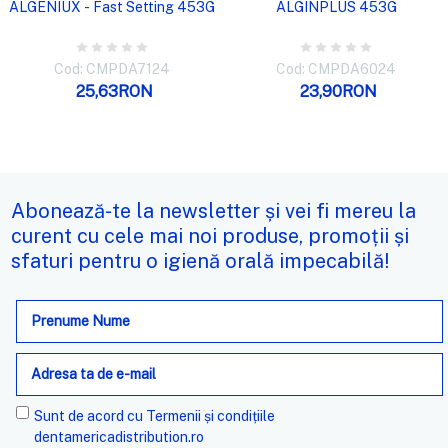
ALGENIUX - Fast Setting 453G
ALGINPLUS 453G
Cod: CMPDA7124
Cod: CMPDA6024
25,63RON
23,90RON
Abonează-te la newsletter și vei fi mereu la
curent cu cele mai noi produse, promoții și
sfaturi pentru o igienă orală impecabilă!
Adresa
de
e-
mail
Sunt de acord cu
Termenii și condițiile
dentamericadistribution.ro