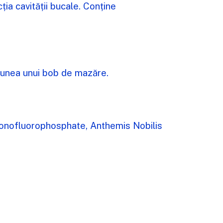
ia cavității bucale. Conține
nsiunea unui bob de mazăre.
Monofluorophosphate, Anthemis Nobilis