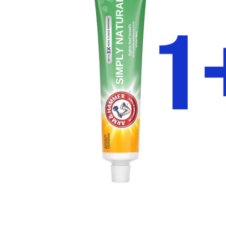
ADAUGĂ
%STR%
ÎN COȘ