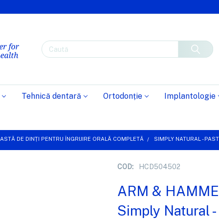
Caută
Tehnică dentară
Ortodonție
Implantologie
ASTĂ DE DINȚI PENTRU ÎNGRIJIRE ORALĂ COMPLETĂ
SIMPLY NATURAL - PAST
COD:
HCD504502
ARM & HAMM
Simply Natural -