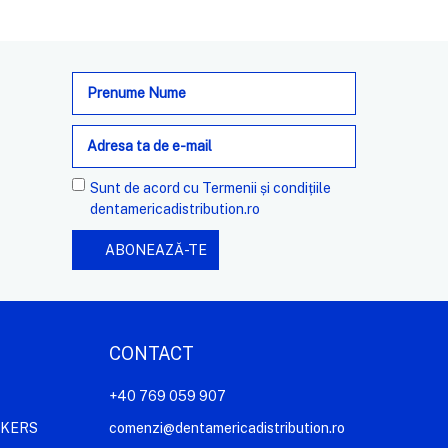
Adresa
de
e-
mail
Sunt de acord cu
Termenii și condițiile
dentamericadistribution.ro
CONTACT
+40 769 059 907
AKERS
comenzi@dentamericadistribution.ro