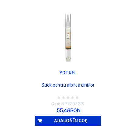
VIZUALIZARE RAPIDĂ
YOTUEL
Stick pentru albirea dinților
Cod: HPF292321
55,48RON
ADAUGĂ ÎN COȘ