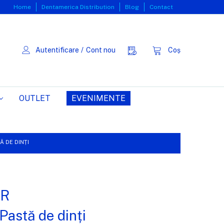
Home
Dentamerica Distribution
Blog
Contact
Autentificare
/
Cont nou
Coș
OUTLET
EVENIMENTE
Ă DE DINȚI
ER
 Pastă de dinți