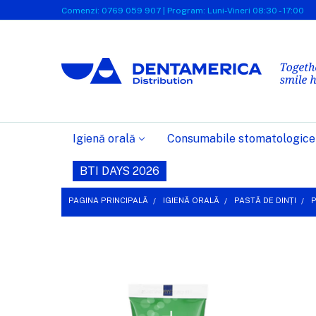
Comenzi: 0769 059 907 | Program: Luni-Vineri 08:30 - 17:00
Igienă orală
Consumabile stomatologice
BTI DAYS 2026
PAGINA PRINCIPALĂ
IGIENĂ ORALĂ
PASTĂ DE DINȚI
P
FRECVENT
CUMPARATE
IMPREUNA:
SELECTEAZĂ
TOT