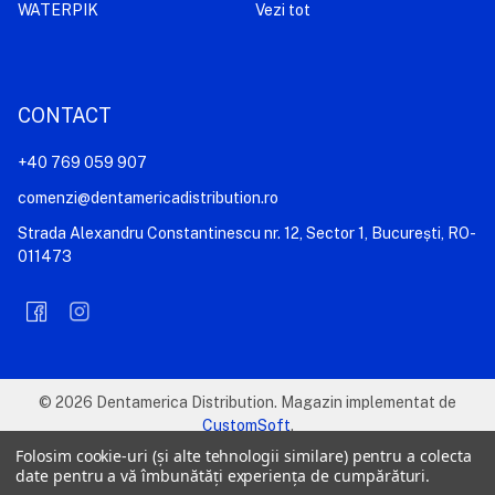
WATERPIK
Vezi tot
CONTACT
+40 769 059 907
comenzi@dentamericadistribution.ro
Strada Alexandru Constantinescu nr. 12, Sector 1, București, RO-
011473
©
2026
Dentamerica Distribution.
Magazin implementat de
CustomSoft
.
Folosim cookie-uri (și alte tehnologii similare) pentru a colecta
date pentru a vă îmbunătăți experiența de cumpărături.