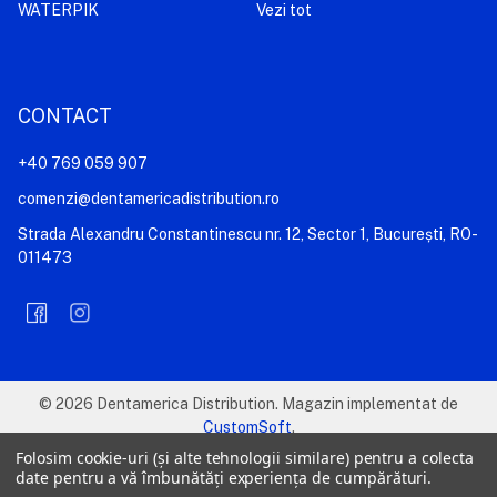
WATERPIK
Vezi tot
CONTACT
+40 769 059 907
comenzi@dentamericadistribution.ro
Strada Alexandru Constantinescu nr. 12, Sector 1, București, RO-
011473
©
2026
Dentamerica Distribution.
Magazin implementat de
CustomSoft
.
Folosim cookie-uri (și alte tehnologii similare) pentru a colecta
date pentru a vă îmbunătăți experiența de cumpărături.