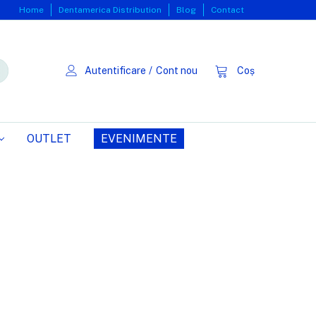
Home
Dentamerica Distribution
Blog
Contact
Autentificare
/
Cont nou
Coș
OUTLET
EVENIMENTE