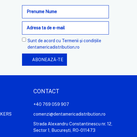
Adresa
de
e-
mail
Sunt de acord cu
Termenii și condițiile
dentamericadistribution.ro
CONTACT
+40 769 059 907
AKERS
comenzi@dentamericadistribution.ro
Strada Alexandru Constantinescu nr. 12,
Sector 1, București, RO-011473