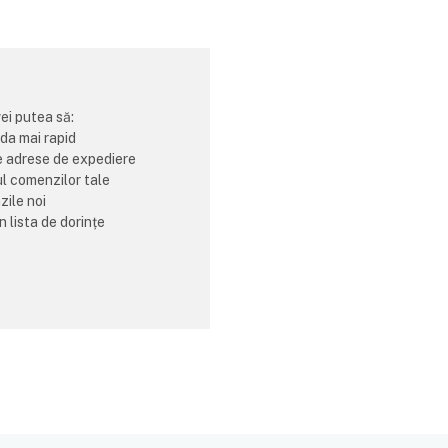
vei putea să:
da mai rapid
e adrese de expediere
ul comenzilor tale
ile noi
n lista de dorințe