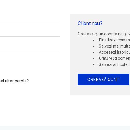
Client nou?
Creează-ți un cont la noi și 
Finalizezi coman
Salvezi mai mult
Accesezi istoric
Urmărești comenz
Salvezi articole Î
CREEAZĂ CONT
-ai uitat parola?