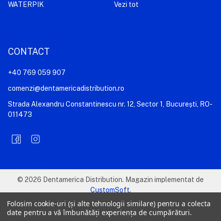
WATERPIK
Vezi tot
CONTACT
+40 769 059 907
comenzi@dentamericadistribution.ro
Strada Alexandru Constantinescu nr. 12, Sector 1, București, RO-
011473
©
2026
Dentamerica Distribution.
Magazin implementat de
CustomSoft
.
Folosim cookie-uri (și alte tehnologii similare) pentru a colecta
date pentru a vă îmbunătăți experiența de cumpărături.