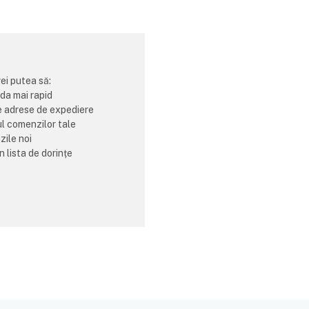
vei putea să:
da mai rapid
e adrese de expediere
ul comenzilor tale
ile noi
n lista de dorințe