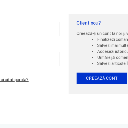
Client nou?
Creează-ți un cont la noi și 
Finalizezi coman
Salvezi mai mult
Accesezi istoric
Urmărești comenz
Salvezi articole Î
CREEAZĂ CONT
-ai uitat parola?