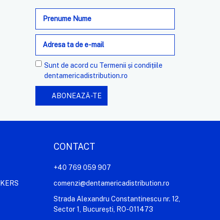
Adresa
de
e-
mail
Sunt de acord cu
Termenii și condițiile
dentamericadistribution.ro
CONTACT
+40 769 059 907
AKERS
comenzi@dentamericadistribution.ro
Strada Alexandru Constantinescu nr. 12,
Sector 1, București, RO-011473