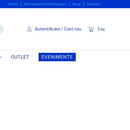
Home
Dentamerica Distribution
Blog
Contact
Autentificare
/
Cont nou
Coș
OUTLET
EVENIMENTE