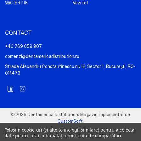
WATERPIK
Vezi tot
CONTACT
+40 769 059 907
comenzi@dentamericadistribution.ro
Strada Alexandru Constantinescu nr. 12, Sector 1, București, RO-
011473
©
2026
Dentamerica Distribution.
Magazin implementat de
CustomSoft
.
Folosim cookie-uri (și alte tehnologii similare) pentru a colecta
date pentru a vă îmbunătăți experiența de cumpărături.